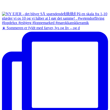
☀️ Sommeren er fyldt med farver, lys og liv – og d