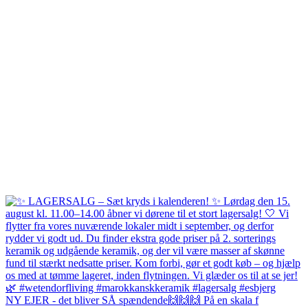
NY EJER - det bliver SÅ spændende🙌🙌🙌 På en skala f