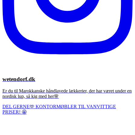
wetendorf.dk
Er du til Marokkanske håndlavede lækkerier, der har været under en
nordisk lup, så kig med her🌸
DEL GERNE🫶 KONTORMØBLER TIL VANVITTIGE
PRISER! 🤩