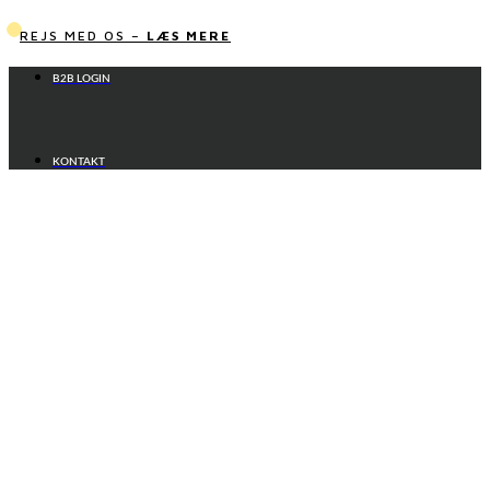
Videre
til
REJS MED OS –
LÆS MERE
indhold
B2B LOGIN
KONTAKT