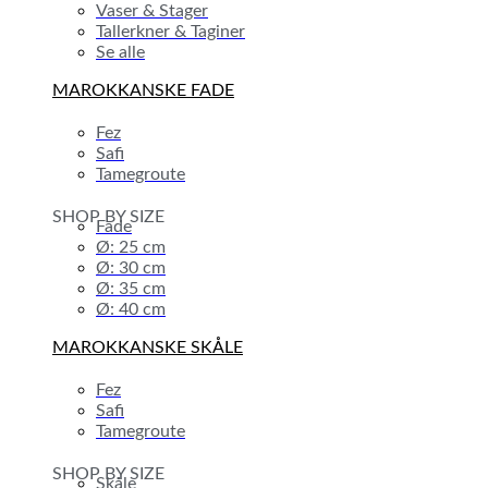
Vaser & Stager
Tallerkner & Taginer
Se alle
MAROKKANSKE FADE
Fez
Safi
Tamegroute
SHOP BY SIZE
Fade
Ø: 25 cm
Ø: 30 cm
Ø: 35 cm
Ø: 40 cm
MAROKKANSKE SKÅLE
Fez
Safi
Tamegroute
SHOP BY SIZE
Skåle