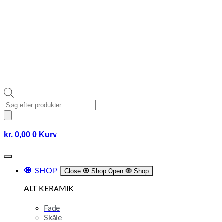
Products
search
kr.
0,00
0
Kurv
🧿 SHOP
Close 🧿 Shop
Open 🧿 Shop
ALT KERAMIK
Fade
Skåle