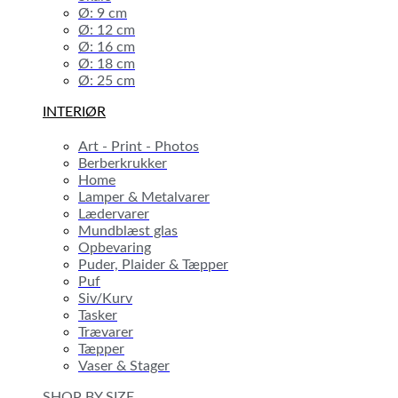
Ø: 9 cm
Ø: 12 cm
Ø: 16 cm
Ø: 18 cm
Ø: 25 cm
INTERIØR
Art - Print - Photos
Berberkrukker
Home
Lamper & Metalvarer
Lædervarer
Mundblæst glas
Opbevaring
Puder, Plaider & Tæpper
Puf
Siv/Kurv
Tasker
Trævarer
Tæpper
Vaser & Stager
SHOP BY SIZE