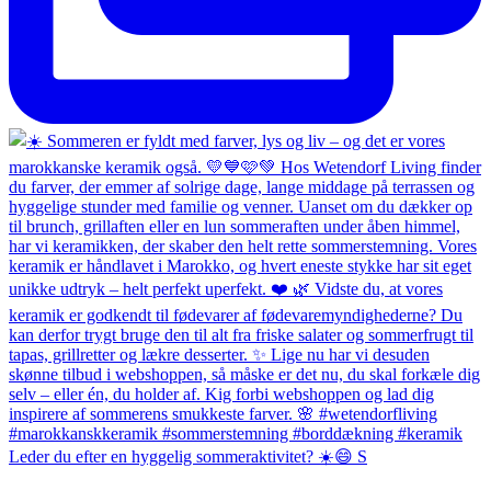
Leder du efter en hyggelig sommeraktivitet? ☀️😄 S