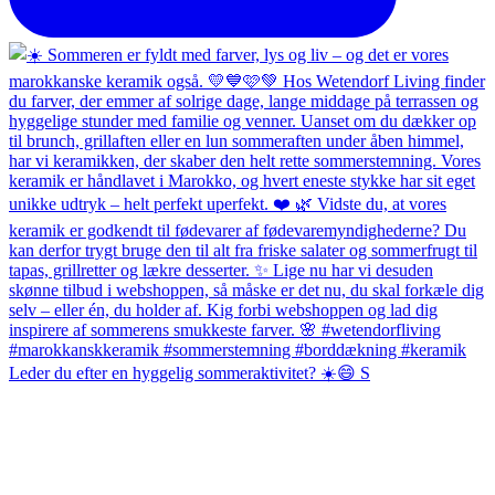
Leder du efter en hyggelig sommeraktivitet? ☀️😄 S