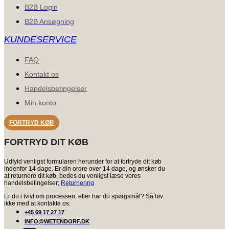
B2B Login
B2B Ansøgning
KUNDESERVICE
FAQ
Kontakt os
Handelsbetingelser
Min konto
FORTRYD KØB
FORTRYD DIT KØB
Udfyld venligst formularen herunder for at fortryde dit køb
indenfor 14 dage. Er din ordre over 14 dage, og ønsker du
at returnere dit køb, bedes du venligst læse vores
handelsbetingelser;
Returnering
Er du i tvivl om processen, eller har du spørgsmål? Så tøv
ikke med at kontakte os.
+45 69 17 27 17
INFO@WETENDORF.DK