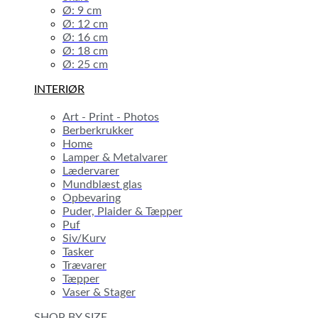
Ø: 9 cm
Ø: 12 cm
Ø: 16 cm
Ø: 18 cm
Ø: 25 cm
INTERIØR
Art - Print - Photos
Berberkrukker
Home
Lamper & Metalvarer
Lædervarer
Mundblæst glas
Opbevaring
Puder, Plaider & Tæpper
Puf
Siv/Kurv
Tasker
Trævarer
Tæpper
Vaser & Stager
SHOP BY SIZE