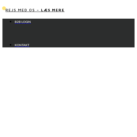
Videre
til
REJS MED OS –
LÆS MERE
indhold
B2B LOGIN
KONTAKT