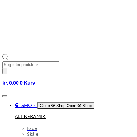
Products
search
kr.
0,00
0
Kurv
🧿 SHOP
Close 🧿 Shop
Open 🧿 Shop
ALT KERAMIK
Fade
Skåle