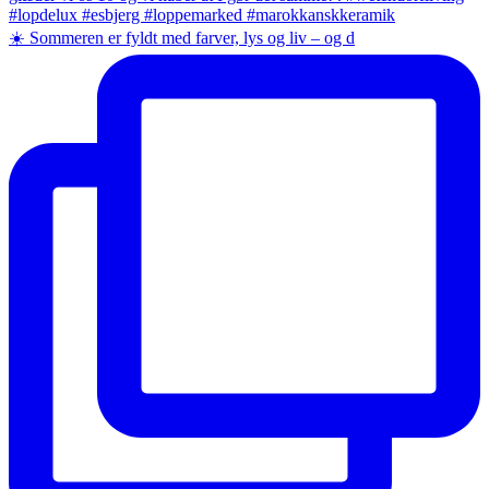
☀️ Sommeren er fyldt med farver, lys og liv – og d