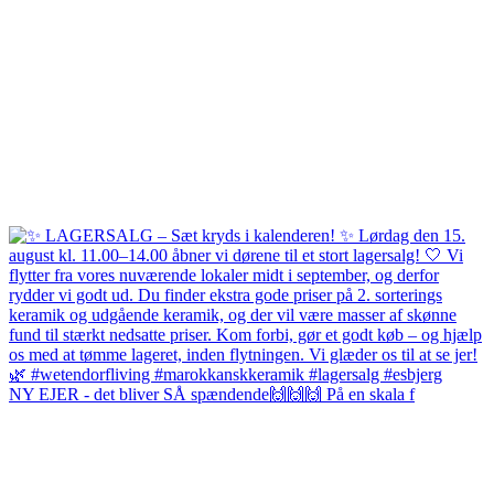
NY EJER - det bliver SÅ spændende🙌🙌🙌 På en skala f