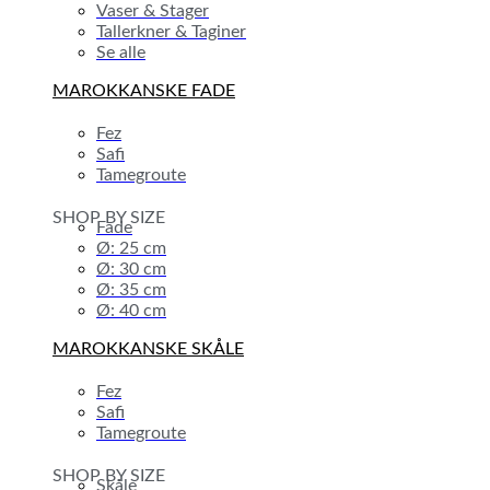
Vaser & Stager
Tallerkner & Taginer
Se alle
MAROKKANSKE FADE
Fez
Safi
Tamegroute
SHOP BY SIZE
Fade
Ø: 25 cm
Ø: 30 cm
Ø: 35 cm
Ø: 40 cm
MAROKKANSKE SKÅLE
Fez
Safi
Tamegroute
SHOP BY SIZE
Skåle