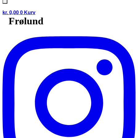
kr.
0,00
0
Kurv
Frølund