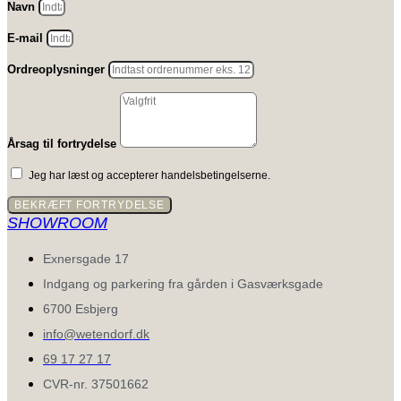
Navn
E-mail
Ordreoplysninger
Årsag til fortrydelse
Jeg har læst og accepterer handelsbetingelserne.
BEKRÆFT FORTRYDELSE
SHOWROOM
Exnersgade 17
Indgang og parkering fra gården i Gasværksgade
6700 Esbjerg
info@wetendorf.dk
69 17 27 17
CVR-nr. 37501662