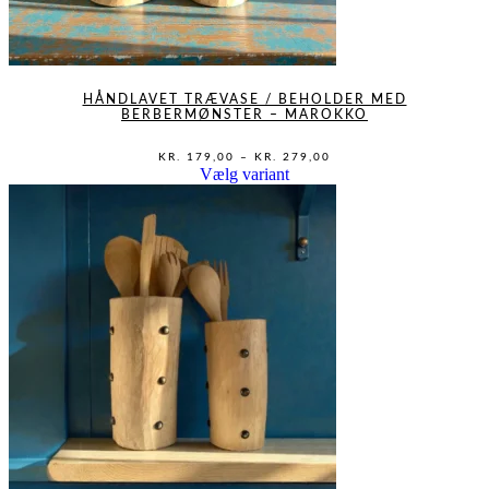
HÅNDLAVET TRÆVASE / BEHOLDER MED
BERBERMØNSTER – MAROKKO
PRISINTERVAL:
KR.
179,00
–
KR.
279,00
KR. 179,00
Dette
Vælg variant
TIL
vare
KR. 279,00
har
flere
varianter.
Mulighederne
kan
vælges
på
varesiden