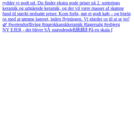
NY EJER - det bliver SÅ spændende🙌🙌🙌 På en skala f