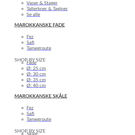
Vaser & Stager
Tallerkner & Taginer
Se alle
MAROKKANSKE FADE
Fez
Safi
Tamegroute
SHOP BY SIZE
Fade
Ø: 25 cm
Ø: 30 cm
Ø: 35 cm
Ø: 40 cm
MAROKKANSKE SKÅLE
Fez
Safi
Tamegroute
SHOP BY SIZE
Skåle