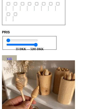
PRIS
55
DKK
—
5205
DKK
VIS