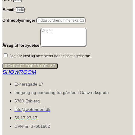
E-mail
Ordreoplysninger
Årsag til fortrydelse
Jeg har læst og accepterer handelsbetingelserne.
BEKRÆFT FORTRYDELSE
SHOWROOM
Exnersgade 17
Indgang og parkering fra gården i Gasværksgade
6700 Esbjerg
info@wetendorf.dk
69 17 27 17
CVR-nr. 37501662