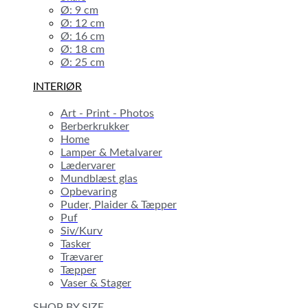
Ø: 9 cm
Ø: 12 cm
Ø: 16 cm
Ø: 18 cm
Ø: 25 cm
INTERIØR
Art - Print - Photos
Berberkrukker
Home
Lamper & Metalvarer
Lædervarer
Mundblæst glas
Opbevaring
Puder, Plaider & Tæpper
Puf
Siv/Kurv
Tasker
Trævarer
Tæpper
Vaser & Stager
SHOP BY SIZE