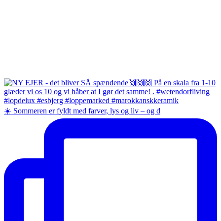
☀️ Sommeren er fyldt med farver, lys og liv – og d