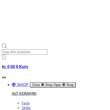
Products
search
kr.
0,00
0
Kurv
🧿 SHOP
Close 🧿 Shop
Open 🧿 Shop
ALT KERAMIK
Fade
Skåle