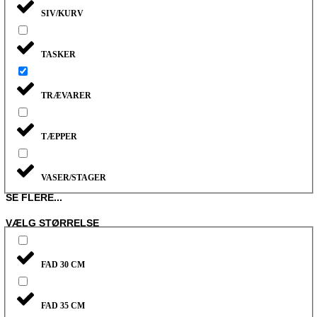
SIV/KURV
TASKER
TRÆVARER
TÆPPER
VASER/STAGER
SE FLERE...
VÆLG STØRRELSE
FAD 30 CM
FAD 35 CM