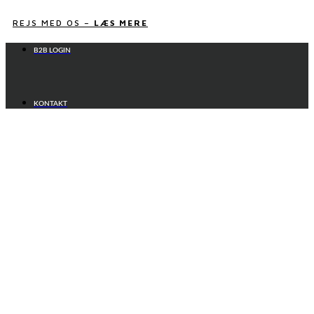
Videre
til
REJS MED OS –
LÆS MERE
indhold
B2B LOGIN
KONTAKT