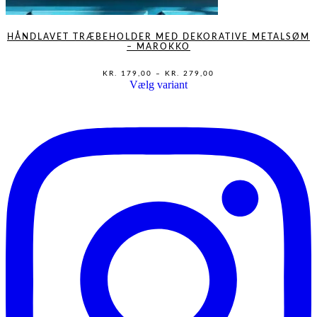
HÅNDLAVET TRÆBEHOLDER MED DEKORATIVE METALSØM
– MAROKKO
PRISINTERVAL:
KR.
179,00
–
KR.
279,00
KR. 179,00
Dette
Vælg variant
TIL
vare
KR. 279,00
har
flere
varianter.
Mulighederne
kan
vælges
på
varesiden