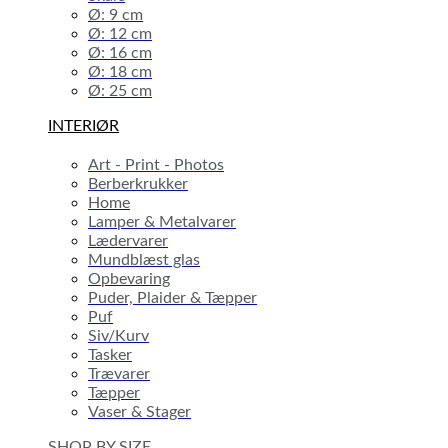
Ø: 9 cm
Ø: 12 cm
Ø: 16 cm
Ø: 18 cm
Ø: 25 cm
INTERIØR
Art - Print - Photos
Berberkrukker
Home
Lamper & Metalvarer
Lædervarer
Mundblæst glas
Opbevaring
Puder, Plaider & Tæpper
Puf
Siv/Kurv
Tasker
Trævarer
Tæpper
Vaser & Stager
SHOP BY SIZE