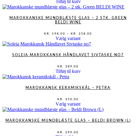
Tilføj til kurv
MAROKKANSKE MUNDBLÆSTE GLAS – 2 STK. GREEN
BELDI WINE
PRISINTERVAL:
KR.
198,00
–
KR.
258,00
KR. 198,00
Dette
Vælg variant
TIL
vare
KR. 258,00
har
flere
SOLEIA MAROKKANSK HÅNDLAVET SIVTASKE NO7
varianter.
Mulighederne
KR.
389,00
kan
Tilføj til kurv
vælges
på
varesiden
MAROKKANSK KERAMIKSKÅL – PETRA
KR.
350,00
Dette
Vælg variant
vare
har
flere
MAROKKANSKE MUNDBLÆSTE GLAS – BELDI BROWN (L)
varianter.
Mulighederne
KR.
299,00