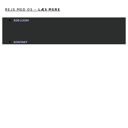
Videre
til
REJS MED OS –
LÆS MERE
indhold
B2B LOGIN
KONTAKT