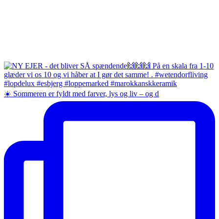
☀️ Sommeren er fyldt med farver, lys og liv – og d