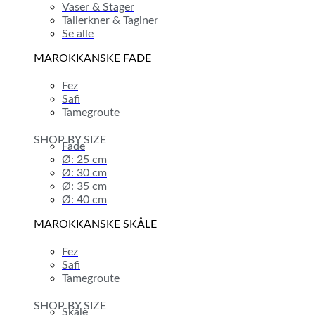
Vaser & Stager
Tallerkner & Taginer
Se alle
MAROKKANSKE FADE
Fez
Safi
Tamegroute
SHOP BY SIZE
Fade
Ø: 25 cm
Ø: 30 cm
Ø: 35 cm
Ø: 40 cm
MAROKKANSKE SKÅLE
Fez
Safi
Tamegroute
SHOP BY SIZE
Skåle