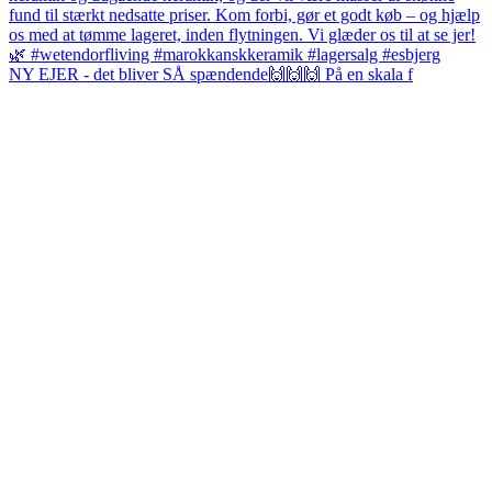
NY EJER - det bliver SÅ spændende🙌🙌🙌 På en skala f