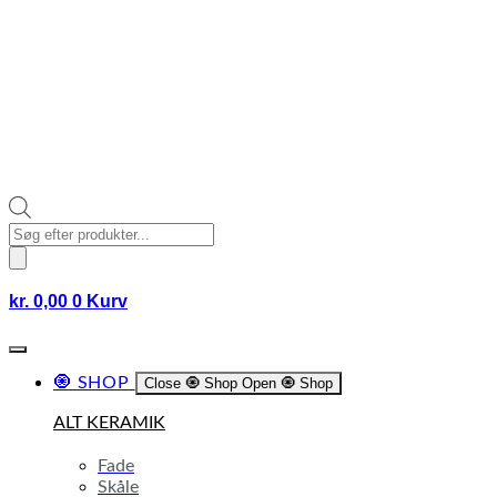
Products
search
kr.
0,00
0
Kurv
🧿 SHOP
Close 🧿 Shop
Open 🧿 Shop
ALT KERAMIK
Fade
Skåle