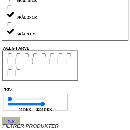
SKÅL 18 CM
SKÅL 25 CM
SKÅL 9 CM
VÆLG FARVE
PRIS
55
DKK
—
5205
DKK
VIS
FILTRER PRODUKTER