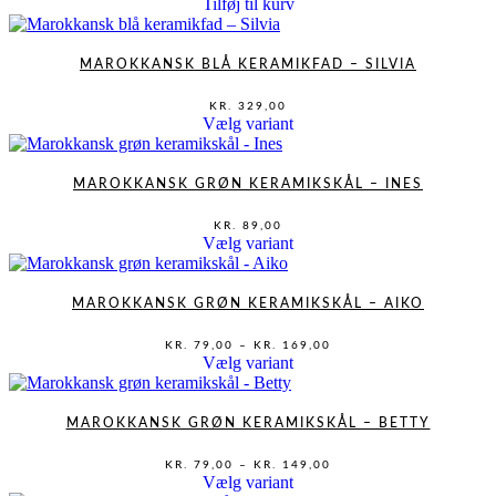
kan
Tilføj til kurv
vælges
på
varesiden
MAROKKANSK BLÅ KERAMIKFAD – SILVIA
KR.
329,00
Dette
Vælg variant
vare
har
flere
MAROKKANSK GRØN KERAMIKSKÅL – INES
varianter.
Mulighederne
KR.
89,00
kan
Dette
Vælg variant
vælges
vare
på
har
varesiden
flere
MAROKKANSK GRØN KERAMIKSKÅL – AIKO
varianter.
Mulighederne
PRISINTERVAL:
KR.
79,00
–
KR.
169,00
KR. 79,00
kan
Dette
Vælg variant
TIL
vælges
vare
KR. 169,00
på
har
varesiden
flere
MAROKKANSK GRØN KERAMIKSKÅL – BETTY
varianter.
Mulighederne
PRISINTERVAL:
KR.
79,00
–
KR.
149,00
KR. 79,00
kan
Dette
Vælg variant
TIL