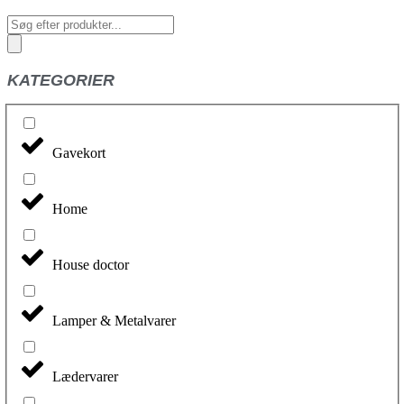
Products
search
KATEGORIER
Gavekort
Home
House doctor
Lamper & Metalvarer
Lædervarer