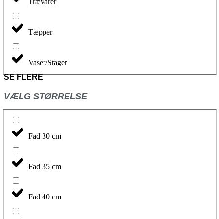
Trævarer
Tæpper
Vaser/Stager
SE FLERE
VÆLG STØRRELSE
Fad 30 cm
Fad 35 cm
Fad 40 cm