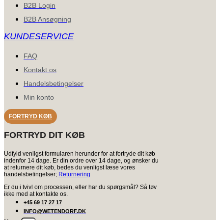
B2B Login
B2B Ansøgning
KUNDESERVICE
FAQ
Kontakt os
Handelsbetingelser
Min konto
FORTRYD KØB
FORTRYD DIT KØB
Udfyld venligst formularen herunder for at fortryde dit køb
indenfor 14 dage. Er din ordre over 14 dage, og ønsker du
at returnere dit køb, bedes du venligst læse vores
handelsbetingelser;
Returnering
Er du i tvivl om processen, eller har du spørgsmål? Så tøv
ikke med at kontakte os.
+45 69 17 27 17
INFO@WETENDORF.DK