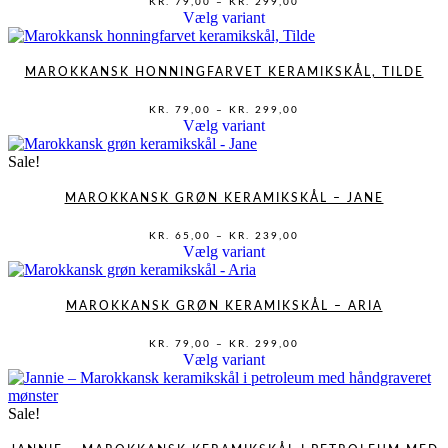
KR.
79,00
–
KR.
299,00
KR. 79,00
kan
Dette
Vælg variant
TIL
vælges
vare
KR. 299,00
på
har
varesiden
flere
MAROKKANSK HONNINGFARVET KERAMIKSKÅL, TILDE
varianter.
Mulighederne
PRISINTERVAL:
KR.
79,00
–
KR.
299,00
KR. 79,00
kan
Dette
Vælg variant
TIL
vælges
vare
KR. 299,00
på
har
Sale!
varesiden
flere
varianter.
MAROKKANSK GRØN KERAMIKSKÅL – JANE
Mulighederne
kan
PRISINTERVAL:
KR.
65,00
–
KR.
239,00
KR. 65,00
vælges
Dette
Vælg variant
TIL
på
vare
KR. 239,00
varesiden
har
flere
MAROKKANSK GRØN KERAMIKSKÅL – ARIA
varianter.
Mulighederne
PRISINTERVAL:
KR.
79,00
–
KR.
299,00
KR. 79,00
kan
Dette
Vælg variant
TIL
vælges
vare
KR. 299,00
på
har
varesiden
flere
Sale!
varianter.