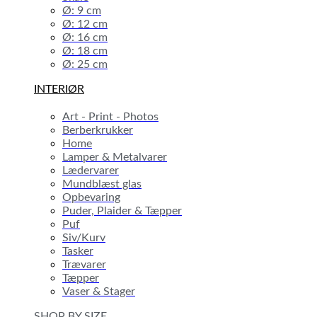
Ø: 9 cm
Ø: 12 cm
Ø: 16 cm
Ø: 18 cm
Ø: 25 cm
INTERIØR
Art - Print - Photos
Berberkrukker
Home
Lamper & Metalvarer
Lædervarer
Mundblæst glas
Opbevaring
Puder, Plaider & Tæpper
Puf
Siv/Kurv
Tasker
Trævarer
Tæpper
Vaser & Stager
SHOP BY SIZE