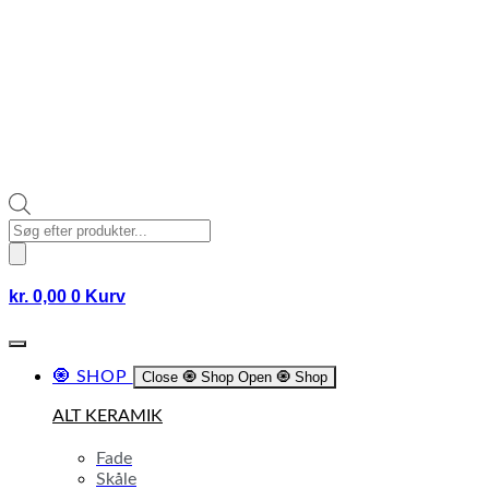
Products
search
kr.
0,00
0
Kurv
🧿 SHOP
Close 🧿 Shop
Open 🧿 Shop
ALT KERAMIK
Fade
Skåle