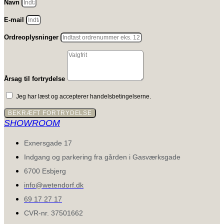
Navn
E-mail
Ordreoplysninger
Årsag til fortrydelse
Jeg har læst og accepterer handelsbetingelserne.
BEKRÆFT FORTRYDELSE
SHOWROOM
Exnersgade 17
Indgang og parkering fra gården i Gasværksgade
6700 Esbjerg
info@wetendorf.dk
69 17 27 17
CVR-nr. 37501662