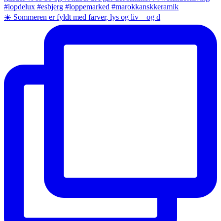
☀️ Sommeren er fyldt med farver, lys og liv – og d