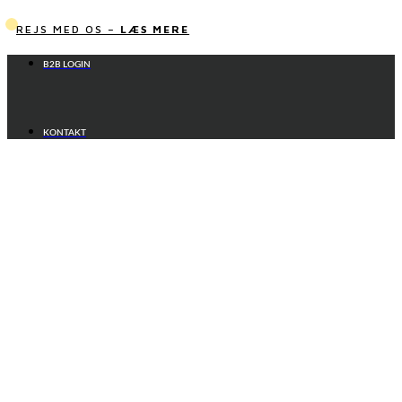
Videre
til
REJS MED OS –
LÆS MERE
indhold
B2B LOGIN
KONTAKT