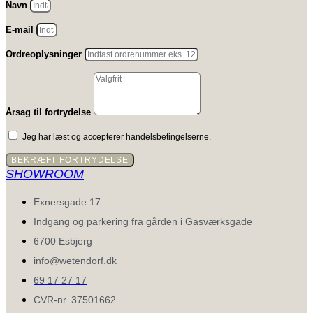
Navn
E-mail
Ordreoplysninger
Årsag til fortrydelse
Jeg har læst og accepterer handelsbetingelserne.
BEKRÆFT FORTRYDELSE
SHOWROOM
Exnersgade 17
Indgang og parkering fra gården i Gasværksgade
6700 Esbjerg
info@wetendorf.dk
69 17 27 17
CVR-nr. 37501662