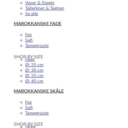
Vaser & Stager
Tallerkner & Taginer
Se alle
MAROKKANSKE FADE
Fez
Safi
Tamegroute
SHOP BY SIZE
Fade
Ø: 25 cm
Ø: 30 cm
Ø: 35 cm
Ø: 40 cm
MAROKKANSKE SKÅLE
Fez
Safi
Tamegroute
SHOP BY SIZE
Skåle