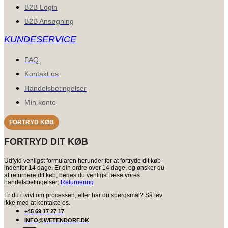
B2B Login
B2B Ansøgning
KUNDESERVICE
FAQ
Kontakt os
Handelsbetingelser
Min konto
FORTRYD KØB
FORTRYD DIT KØB
Udfyld venligst formularen herunder for at fortryde dit køb
indenfor 14 dage. Er din ordre over 14 dage, og ønsker du
at returnere dit køb, bedes du venligst læse vores
handelsbetingelser;
Returnering
Er du i tvivl om processen, eller har du spørgsmål? Så tøv
ikke med at kontakte os.
+45 69 17 27 17
INFO@WETENDORF.DK