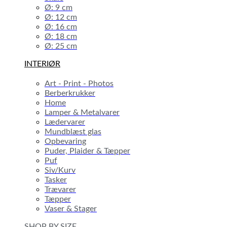
Ø: 9 cm
Ø: 12 cm
Ø: 16 cm
Ø: 18 cm
Ø: 25 cm
INTERIØR
Art - Print - Photos
Berberkrukker
Home
Lamper & Metalvarer
Lædervarer
Mundblæst glas
Opbevaring
Puder, Plaider & Tæpper
Puf
Siv/Kurv
Tasker
Trævarer
Tæpper
Vaser & Stager
SHOP BY SIZE