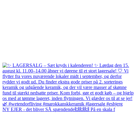
NY EJER - det bliver SÅ spændende🙌🙌🙌 På en skala f