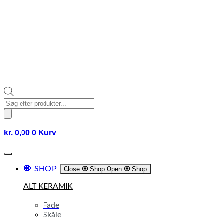
Products
search
kr.
0,00
0
Kurv
🧿 SHOP
Close 🧿 Shop
Open 🧿 Shop
ALT KERAMIK
Fade
Skåle