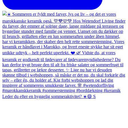
Leder du efter en hyggelig sommeraktivitet? ☀️😄 S