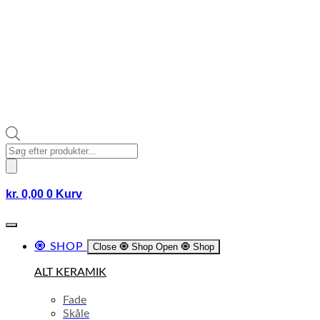
Products
search
kr.
0,00
0
Kurv
🧿 SHOP
Close 🧿 Shop
Open 🧿 Shop
ALT KERAMIK
Fade
Skåle