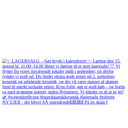
NY EJER - det bliver SÅ spændende🙌🙌🙌 På en skala f