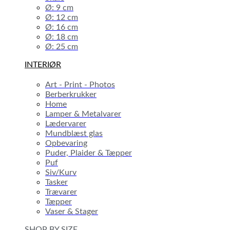
Ø: 9 cm
Ø: 12 cm
Ø: 16 cm
Ø: 18 cm
Ø: 25 cm
INTERIØR
Art - Print - Photos
Berberkrukker
Home
Lamper & Metalvarer
Lædervarer
Mundblæst glas
Opbevaring
Puder, Plaider & Tæpper
Puf
Siv/Kurv
Tasker
Trævarer
Tæpper
Vaser & Stager
SHOP BY SIZE