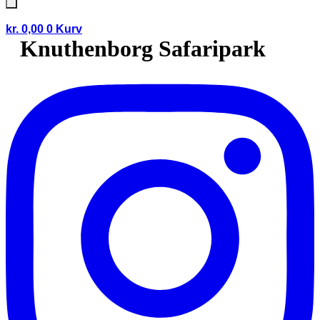
kr.
0,00
0
Kurv
Knuthenborg Safaripark