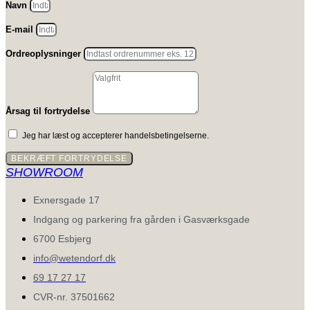
Navn
E-mail
Ordreoplysninger
Årsag til fortrydelse
Jeg har læst og accepterer handelsbetingelserne.
BEKRÆFT FORTRYDELSE
SHOWROOM
Exnersgade 17
Indgang og parkering fra gården i Gasværksgade
6700 Esbjerg
info@wetendorf.dk
69 17 27 17
CVR-nr. 37501662