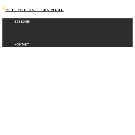
Videre
til
REJS MED OS –
LÆS MERE
indhold
B2B LOGIN
KONTAKT