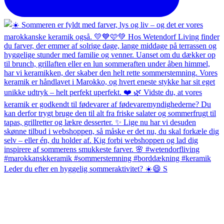
Leder du efter en hyggelig sommeraktivitet? ☀️😄 S