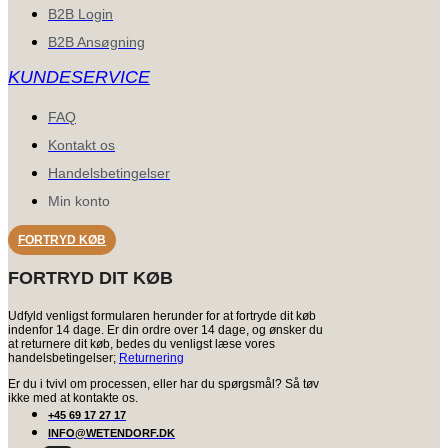
B2B Login
B2B Ansøgning
KUNDESERVICE
FAQ
Kontakt os
Handelsbetingelser
Min konto
FORTRYD KØB
FORTRYD DIT KØB
Udfyld venligst formularen herunder for at fortryde dit køb
indenfor 14 dage. Er din ordre over 14 dage, og ønsker du
at returnere dit køb, bedes du venligst læse vores
handelsbetingelser;
Returnering
Er du i tvivl om processen, eller har du spørgsmål? Så tøv
ikke med at kontakte os.
+45 69 17 27 17
INFO@WETENDORF.DK