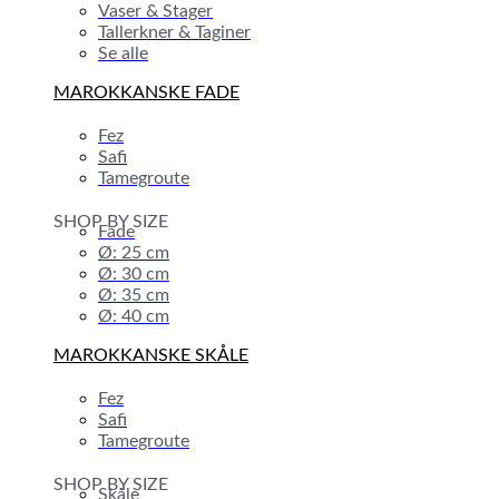
Vaser & Stager
Tallerkner & Taginer
Se alle
MAROKKANSKE FADE
Fez
Safi
Tamegroute
SHOP BY SIZE
Fade
Ø: 25 cm
Ø: 30 cm
Ø: 35 cm
Ø: 40 cm
MAROKKANSKE SKÅLE
Fez
Safi
Tamegroute
SHOP BY SIZE
Skåle