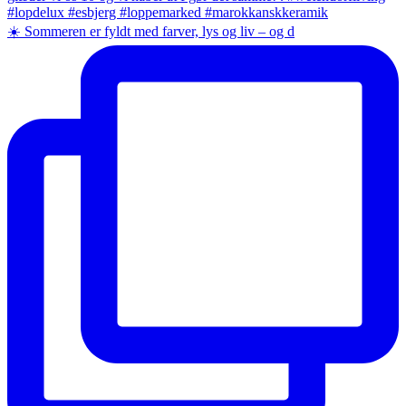
☀️ Sommeren er fyldt med farver, lys og liv – og d