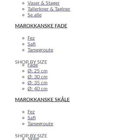
Vaser & Stager
Tallerkner & Taginer
Se alle
MAROKKANSKE FADE
Fez
Safi
Tamegroute
SHOP BY SIZE
Fade
Ø: 25 cm
Ø: 30 cm
Ø: 35 cm
Ø: 40 cm
MAROKKANSKE SKÅLE
Fez
Safi
Tamegroute
SHOP BY SIZE
Skåle