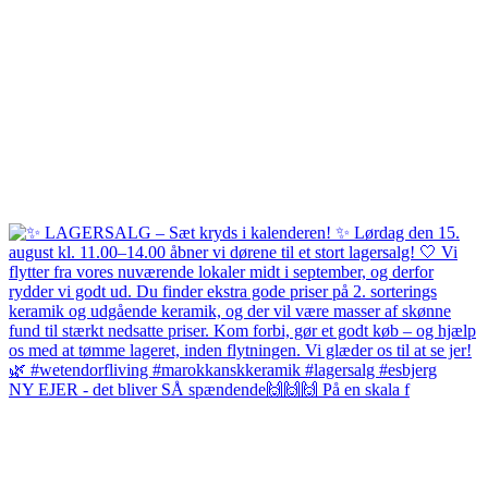
NY EJER - det bliver SÅ spændende🙌🙌🙌 På en skala f