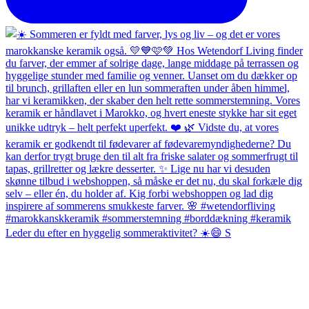
Leder du efter en hyggelig sommeraktivitet? ☀️😄 S