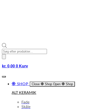
Products
search
kr.
0,00
0
Kurv
🧿 SHOP
Close 🧿 Shop
Open 🧿 Shop
ALT KERAMIK
Fade
Skåle