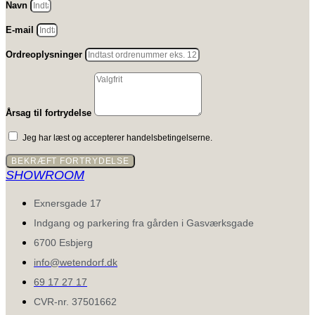
Navn
E-mail
Ordreoplysninger
Årsag til fortrydelse
Jeg har læst og accepterer handelsbetingelserne.
BEKRÆFT FORTRYDELSE
SHOWROOM
Exnersgade 17
Indgang og parkering fra gården i Gasværksgade
6700 Esbjerg
info@wetendorf.dk
69 17 27 17
CVR-nr. 37501662