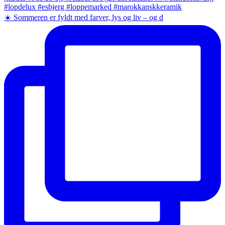
☀️ Sommeren er fyldt med farver, lys og liv – og d