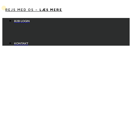
Videre
til
REJS MED OS –
LÆS MERE
indhold
B2B LOGIN
KONTAKT