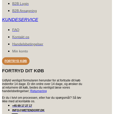
B2B Login
B2B Ansøgning
KUNDESERVICE
FAQ
Kontakt os
Handelsbetingelser
Min konto
FORTRYD KØB
FORTRYD DIT KØB
Udfyld venligst formularen herunder for at fortryde dit køb
indenfor 14 dage. Er din ordre over 14 dage, og ønsker du
at returnere dit køb, bedes du venligst læse vores
handelsbetingelser;
Returnering
Er du i tvivl om processen, eller har du spørgsmål? Så tøv
ikke med at kontakte os.
+45 69 17 27 17
INFO@WETENDORF.DK