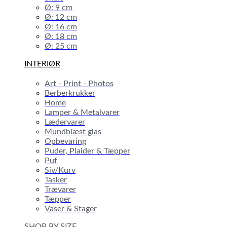
Ø: 9 cm
Ø: 12 cm
Ø: 16 cm
Ø: 18 cm
Ø: 25 cm
INTERIØR
Art - Print - Photos
Berberkrukker
Home
Lamper & Metalvarer
Lædervarer
Mundblæst glas
Opbevaring
Puder, Plaider & Tæpper
Puf
Siv/Kurv
Tasker
Trævarer
Tæpper
Vaser & Stager
SHOP BY SIZE