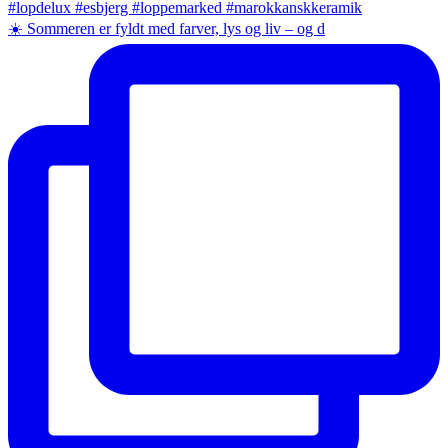
☀️ Sommeren er fyldt med farver, lys og liv – og d