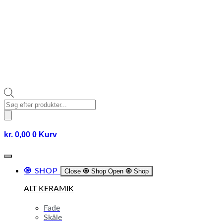
Products
search
kr.
0,00
0
Kurv
🧿 SHOP
Close 🧿 Shop
Open 🧿 Shop
ALT KERAMIK
Fade
Skåle