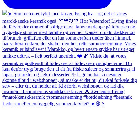
Leder du efter en hyggelig sommeraktivitet? ☀️😄 S