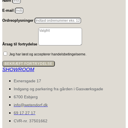
Navn
E-mail
Ordreoplysninger
Årsag til fortrydelse
Jeg har læst og accepterer handelsbetingelserne.
BEKRÆFT FORTRYDELSE
SHOWROOM
Exnersgade 17
Indgang og parkering fra gården i Gasværksgade
6700 Esbjerg
info@wetendorf.dk
69 17 27 17
CVR-nr. 37501662