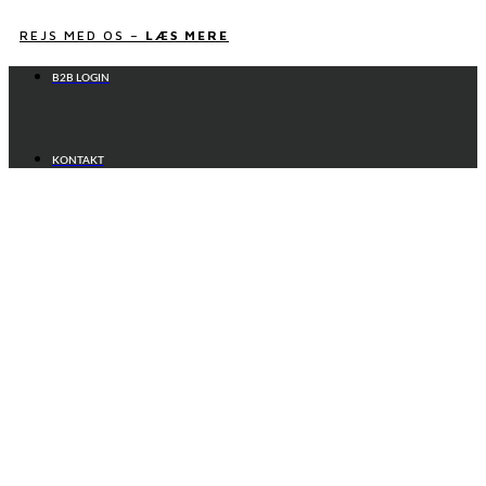
Videre
til
REJS MED OS –
LÆS MERE
indhold
B2B LOGIN
KONTAKT