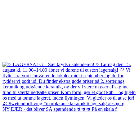
NY EJER - det bliver SÅ spændende🙌🙌🙌 På en skala f