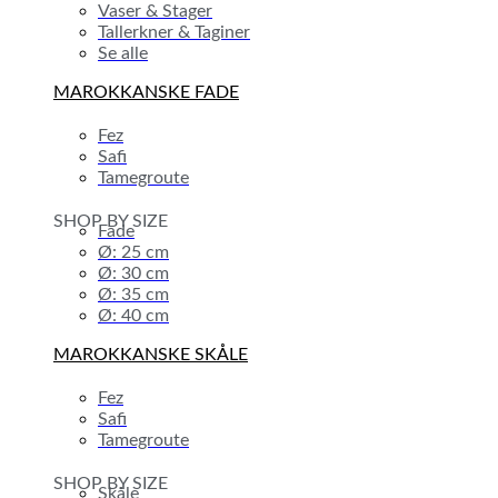
Vaser & Stager
Tallerkner & Taginer
Se alle
MAROKKANSKE FADE
Fez
Safi
Tamegroute
SHOP BY SIZE
Fade
Ø: 25 cm
Ø: 30 cm
Ø: 35 cm
Ø: 40 cm
MAROKKANSKE SKÅLE
Fez
Safi
Tamegroute
SHOP BY SIZE
Skåle