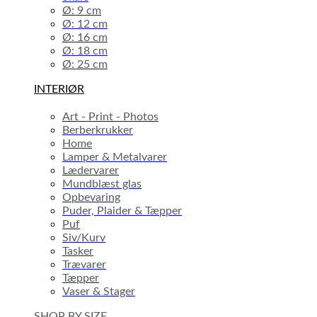
Ø: 9 cm
Ø: 12 cm
Ø: 16 cm
Ø: 18 cm
Ø: 25 cm
INTERIØR
Art - Print - Photos
Berberkrukker
Home
Lamper & Metalvarer
Lædervarer
Mundblæst glas
Opbevaring
Puder, Plaider & Tæpper
Puf
Siv/Kurv
Tasker
Trævarer
Tæpper
Vaser & Stager
SHOP BY SIZE