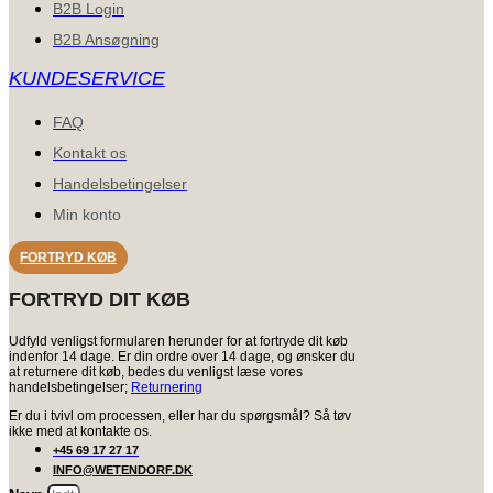
B2B Login
B2B Ansøgning
KUNDESERVICE
FAQ
Kontakt os
Handelsbetingelser
Min konto
FORTRYD KØB
FORTRYD DIT KØB
Udfyld venligst formularen herunder for at fortryde dit køb
indenfor 14 dage. Er din ordre over 14 dage, og ønsker du
at returnere dit køb, bedes du venligst læse vores
handelsbetingelser;
Returnering
Er du i tvivl om processen, eller har du spørgsmål? Så tøv
ikke med at kontakte os.
+45 69 17 27 17
INFO@WETENDORF.DK