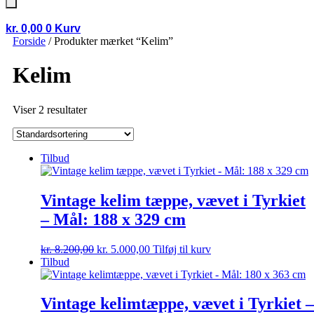
kr.
0,00
0
Kurv
Forside
/ Produkter mærket “Kelim”
Kelim
Viser 2 resultater
Tilbud
Vintage kelim tæppe, vævet i Tyrkiet
– Mål: 188 x 329 cm
Den
Den
kr.
8.200,00
kr.
5.000,00
Tilføj til kurv
oprindelige
aktuelle
Tilbud
pris
pris
var:
er:
kr. 8.200,00.
kr. 5.000,00.
Vintage kelimtæppe, vævet i Tyrkiet –