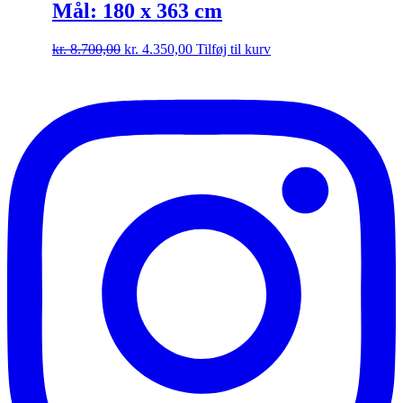
Mål: 180 x 363 cm
Den
Den
kr.
8.700,00
kr.
4.350,00
Tilføj til kurv
oprindelige
aktuelle
pris
pris
var:
er:
kr. 8.700,00.
kr. 4.350,00.