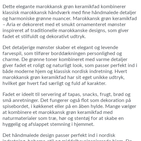
-
Dette elegante marokkansk grøn keramikfad kombinerer
Siff
klassisk marokkansk håndværk med fine håndmalede detaljer
antal
og harmoniske grønne nuancer. Marokkansk grøn keramikfad
– Aria er dekoreret med et smukt ornamenteret mønster
inspireret af traditionelle marokkanske designs, som giver
fadet et stilfuldt og dekorativt udtryk.
Det detaljerige mønster skaber et elegant og levende
farvespil, som tilfører borddækningen personlighed og
charme. De grønne toner kombineret med varme detaljer
giver fadet et roligt og naturligt look, som passer perfekt ind i
både moderne hjem og klassisk nordisk indretning. Hvert
marokkansk grøn keramikfad har sit eget unikke udtryk,
hvilket gør hvert fad særligt og fuld af karakter.
Fadet er ideelt til servering af tapas, snacks, frugt, brød og
små anretninger. Det fungerer også flot som dekoration på
spisebordet, i køkkenet eller på en åben hylde. Mange vælger
at kombinere et marokkansk grøn keramikfad med
naturmaterialer som træ, hør og stentøj for at skabe en
hyggelig og afslappet stemning i hjemmet.
Det håndmalede design passer perfekt ind i nordisk