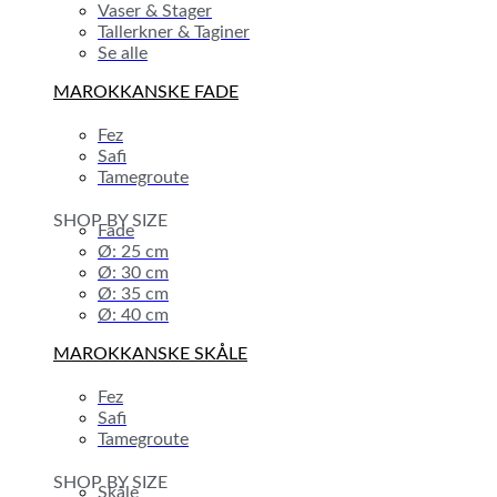
Vaser & Stager
Tallerkner & Taginer
Se alle
MAROKKANSKE FADE
Fez
Safi
Tamegroute
SHOP BY SIZE
Fade
Ø: 25 cm
Ø: 30 cm
Ø: 35 cm
Ø: 40 cm
MAROKKANSKE SKÅLE
Fez
Safi
Tamegroute
SHOP BY SIZE
Skåle