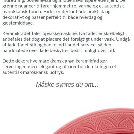
indretning, boheme-stil og middelhavsinspirerede hjem. De
grønne nuancer tilfører hjemmet ro, varme og et autentisk
marokkansk touch. Fadet er derfor både praktisk og
dekorativt og passer perfekt til både hverdag og
gæstemiddage.
Keramikfadet tåler opvaskemaskine. Da fadet er skrøbeligt,
anbefales det dog at placere det forsigtigt under vask. Undgå
at lade fadet stå og banke ind i andet service, så den
håndmalede overflade beskyttes bedst muligt over tid.
Dette dekorative marokkansk grøn keramikfad gør
serveringen mere elegant og tilfører borddækningen et
autentisk marokkansk udtryk.
Måske syntes du om...