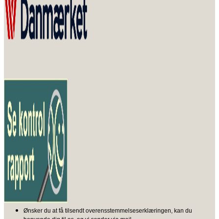
Ønsker du at få tilsendt overensstemmelseserklæringen, kan du