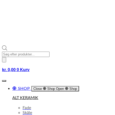
Products
search
kr.
0,00
0
Kurv
🧿 SHOP
Close 🧿 Shop
Open 🧿 Shop
ALT KERAMIK
Fade
Skåle