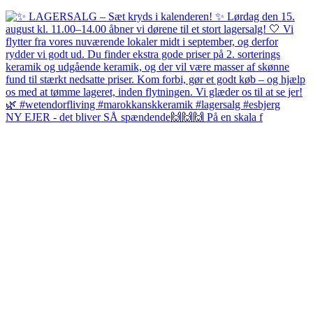
NY EJER - det bliver SÅ spændende🙌🙌🙌 På en skala f