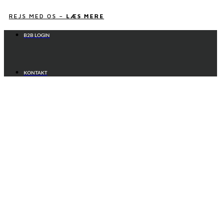
Videre
til
REJS MED OS –
LÆS MERE
indhold
B2B LOGIN
KONTAKT