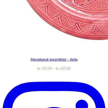
Marokkansk keramikfad – Anita
Prisinterval:
kr.
525,00
–
kr.
625,00
kr. 525,00
til
kr. 625,00