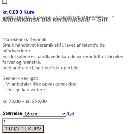
kr.
0,00
0
Kurv
Forside
/
FARVER I KERAMIK
/
Blå
/ Marokkansk blå keramikskål – Siff
Marokkansk blå keramikskål – Siff
Marokkansk Keramik.
Smuk håndlavet keramik skål, lavet af talentfulde
håndværkere.
Fordi skålene er håndlavede kan de varierer lidt i størrelse,
farver og mønstre,
med andre ord, helt perfekt uperfekt.
Bemærk venligst:
– Vi anbefaler ikke opvaskemaskine
– Design kan variere
Prisinterval:
kr.
79,00
–
kr.
299,00
kr. 79,00
til
Størrelse
Ryd
kr. 299,00
Marokkansk
blå
TILFØJ TIL KURV
keramikskål