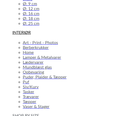
Ø: 9 cm
Ø: 12 cm
Ø: 16 cm
Ø: 18 cm
Ø: 25 cm
INTERIØR
Art - Print - Photos
Berberkrukker
Home
Lamper & Metalvarer
Lædervarer
Mundblæst glas
Opbevaring
Puder, Plaider & Tæpper
Puf
Siv/Kurv
Tasker
Trævarer
Tæpper
Vaser & Stager
SHOP BY SIZE