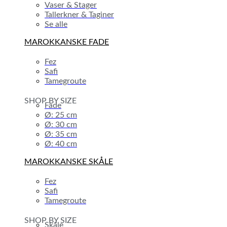
Vaser & Stager
Tallerkner & Taginer
Se alle
MAROKKANSKE FADE
Fez
Safi
Tamegroute
SHOP BY SIZE
Fade
Ø: 25 cm
Ø: 30 cm
Ø: 35 cm
Ø: 40 cm
MAROKKANSKE SKÅLE
Fez
Safi
Tamegroute
SHOP BY SIZE
Skåle