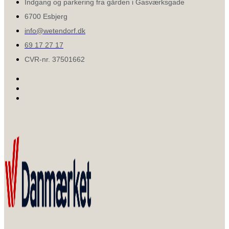
Indgang og parkering fra gården i Gasværksgade
6700 Esbjerg
info@wetendorf.dk
69 17 27 17
CVR-nr. 37501662