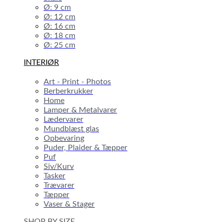
Ø: 9 cm
Ø: 12 cm
Ø: 16 cm
Ø: 18 cm
Ø: 25 cm
INTERIØR
Art - Print - Photos
Berberkrukker
Home
Lamper & Metalvarer
Lædervarer
Mundblæst glas
Opbevaring
Puder, Plaider & Tæpper
Puf
Siv/Kurv
Tasker
Trævarer
Tæpper
Vaser & Stager
SHOP BY SIZE