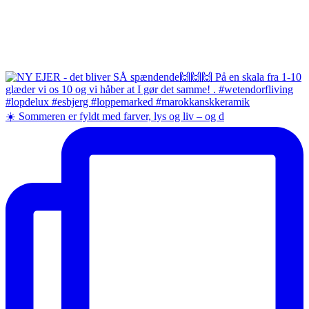
☀️ Sommeren er fyldt med farver, lys og liv – og d