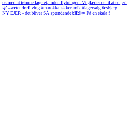
NY EJER - det bliver SÅ spændende🙌🙌🙌 På en skala f