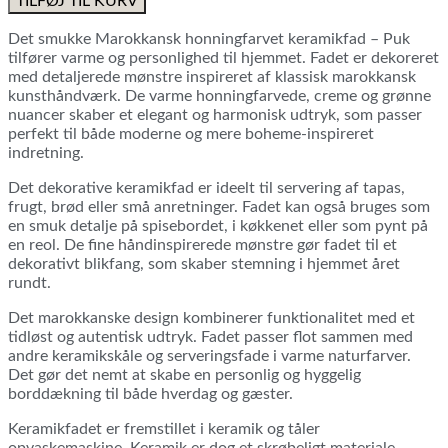
TILFØJ TIL KURV
keramikfad
-
Det smukke Marokkansk honningfarvet keramikfad – Puk
Puk
tilfører varme og personlighed til hjemmet. Fadet er dekoreret
antal
med detaljerede mønstre inspireret af klassisk marokkansk
kunsthåndværk. De varme honningfarvede, creme og grønne
nuancer skaber et elegant og harmonisk udtryk, som passer
perfekt til både moderne og mere boheme-inspireret
indretning.
Det dekorative keramikfad er ideelt til servering af tapas,
frugt, brød eller små anretninger. Fadet kan også bruges som
en smuk detalje på spisebordet, i køkkenet eller som pynt på
en reol. De fine håndinspirerede mønstre gør fadet til et
dekorativt blikfang, som skaber stemning i hjemmet året
rundt.
Det marokkanske design kombinerer funktionalitet med et
tidløst og autentisk udtryk. Fadet passer flot sammen med
andre keramikskåle og serveringsfade i varme naturfarver.
Det gør det nemt at skabe en personlig og hyggelig
borddækning til både hverdag og gæster.
Keramikfadet er fremstillet i keramik og tåler
opvaskemaskine. Keramik er dog et skrøbeligt materiale.