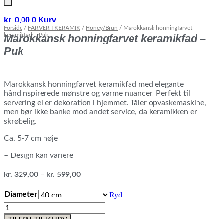
kr.
0,00
0
Kurv
Forside
/
FARVER I KERAMIK
/
Honey/Brun
/ Marokkansk honningfarvet
keramikfad – Puk
Marokkansk honningfarvet keramikfad –
Puk
Marokkansk honningfarvet keramikfad med elegante
håndinspirerede mønstre og varme nuancer. Perfekt til
servering eller dekoration i hjemmet. Tåler opvaskemaskine,
men bør ikke banke mod andet service, da keramikken er
skrøbelig.
Ca. 5-7 cm høje
– Design kan variere
Prisinterval:
kr.
329,00
–
kr.
599,00
kr. 329,00
til
Diameter
Ryd
kr. 599,00
Marokkansk
honningfarvet