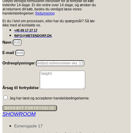
Udfyld venligst formularen herunder for at fortryde dit køb
indenfor 14 dage. Er din ordre over 14 dage, og ønsker du
at returnere dit køb, bedes du venligst læse vores
handelsbetingelser;
Returnering
Er du i tvivl om processen, eller har du spørgsmål? Så tøv
ikke med at kontakte os.
+45 69 17 27 17
INFO@WETENDORF.DK
Navn
E-mail
Ordreoplysninger
Årsag til fortrydelse
Jeg har læst og accepterer handelsbetingelserne.
BEKRÆFT FORTRYDELSE
SHOWROOM
Exnersgade 17