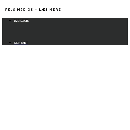
Videre
til
REJS MED OS –
LÆS MERE
indhold
B2B LOGIN
KONTAKT