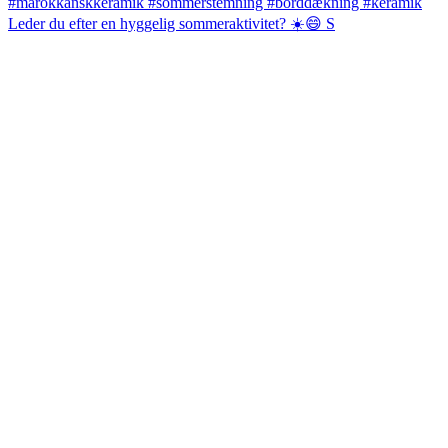
Leder du efter en hyggelig sommeraktivitet? ☀️😄 S