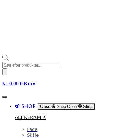
Products
search
kr.
0,00
0
Kurv
🧿 SHOP
Close 🧿 Shop
Open 🧿 Shop
ALT KERAMIK
Fade
Skåle