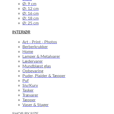
Ø: 9 cm
Ø: 12 cm
Ø: 16 cm
Ø: 18 cm
Ø: 25 cm
INTERIØR
Art - Print - Photos
Berberkrukker
Home
Lamper & Metalvarer
Lædervarer
Mundblæst glas
Opbevaring
Puder, Plaider & Tæpper
Puf
Siv/Kurv
Tasker
Trævarer
Tæpper
Vaser & Stager
SHOP BY SIZE