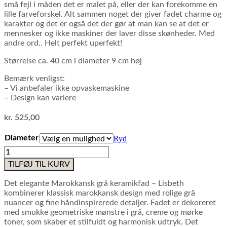
små fejl i måden det er malet på, eller der kan forekomme en
lille farveforskel. Alt sammen noget der giver fadet charme og
karakter og det er også det der gør at man kan se at det er
mennesker og ikke maskiner der laver disse skønheder. Med
andre ord.. Helt perfekt uperfekt!
Størrelse ca. 40 cm i diameter 9 cm høj
Bemærk venligst:
– Vi anbefaler ikke opvaskemaskine
– Design kan variere
kr.
525,00
Diameter
Ryd
Marokkansk
grå
TILFØJ TIL KURV
keramikfad
-
Det elegante Marokkansk grå keramikfad – Lisbeth
Lisbeth
kombinerer klassisk marokkansk design med rolige grå
antal
nuancer og fine håndinspirerede detaljer. Fadet er dekoreret
med smukke geometriske mønstre i grå, creme og mørke
toner, som skaber et stilfuldt og harmonisk udtryk. Det