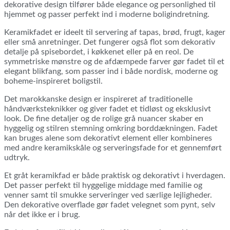
dekorative design tilfører både elegance og personlighed til
hjemmet og passer perfekt ind i moderne boligindretning.
Keramikfadet er ideelt til servering af tapas, brød, frugt, kager
eller små anretninger. Det fungerer også flot som dekorativ
detalje på spisebordet, i køkkenet eller på en reol. De
symmetriske mønstre og de afdæmpede farver gør fadet til et
elegant blikfang, som passer ind i både nordisk, moderne og
boheme-inspireret boligstil.
Det marokkanske design er inspireret af traditionelle
håndværksteknikker og giver fadet et tidløst og eksklusivt
look. De fine detaljer og de rolige grå nuancer skaber en
hyggelig og stilren stemning omkring borddækningen. Fadet
kan bruges alene som dekorativt element eller kombineres
med andre keramikskåle og serveringsfade for et gennemført
udtryk.
Et gråt keramikfad er både praktisk og dekorativt i hverdagen.
Det passer perfekt til hyggelige middage med familie og
venner samt til smukke serveringer ved særlige lejligheder.
Den dekorative overflade gør fadet velegnet som pynt, selv
når det ikke er i brug.