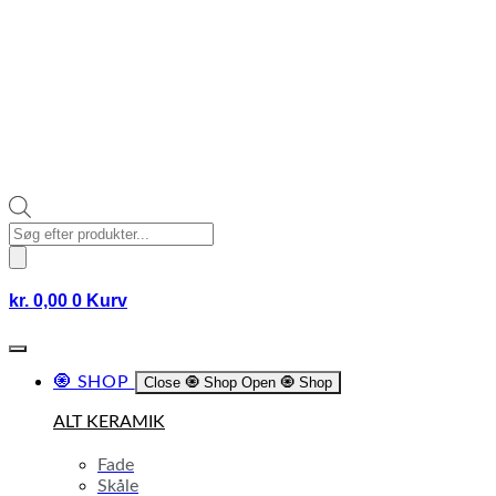
Products
search
kr.
0,00
0
Kurv
🧿 SHOP
Close 🧿 Shop
Open 🧿 Shop
ALT KERAMIK
Fade
Skåle