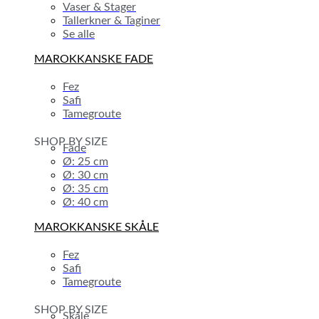
Vaser & Stager
Tallerkner & Taginer
Se alle
MAROKKANSKE FADE
Fez
Safi
Tamegroute
SHOP BY SIZE
Fade
Ø: 25 cm
Ø: 30 cm
Ø: 35 cm
Ø: 40 cm
MAROKKANSKE SKÅLE
Fez
Safi
Tamegroute
SHOP BY SIZE
Skåle