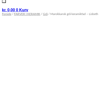
kr.
0,00
0
Kurv
Forside
/
FARVER I KERAMIK
/
Grå
/ Marokkansk grå keramikfad – Lisbeth