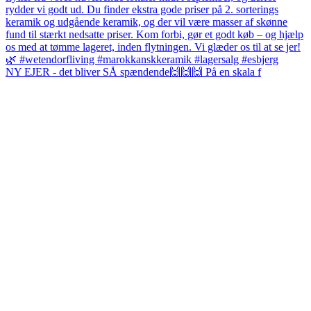
NY EJER - det bliver SÅ spændende🙌🙌🙌 På en skala f