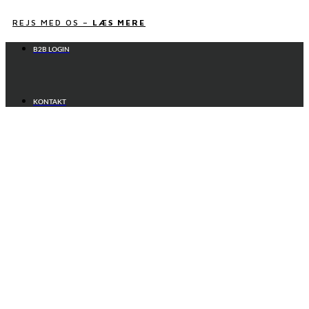
Videre
til
REJS MED OS –
LÆS MERE
indhold
B2B LOGIN
KONTAKT