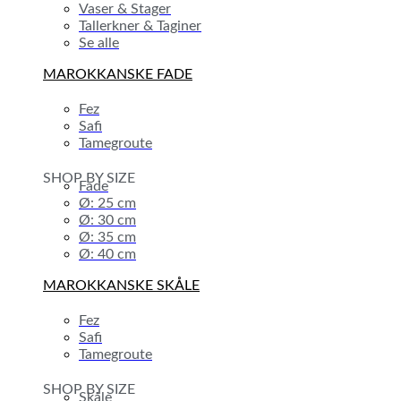
Vaser & Stager
Tallerkner & Taginer
Se alle
MAROKKANSKE FADE
Fez
Safi
Tamegroute
SHOP BY SIZE
Fade
Ø: 25 cm
Ø: 30 cm
Ø: 35 cm
Ø: 40 cm
MAROKKANSKE SKÅLE
Fez
Safi
Tamegroute
SHOP BY SIZE
Skåle