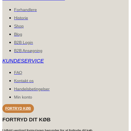
Forhandlere
Historie
Shop
Blog
B2B Login
B2B Ansøgning
KUNDESERVICE
FAQ
Kontakt os
Handelsbetingelser
Min konto
FORTRYD KØB
FORTRYD DIT KØB
Udfyld venligst formularen herunder for at fortryde dit køb