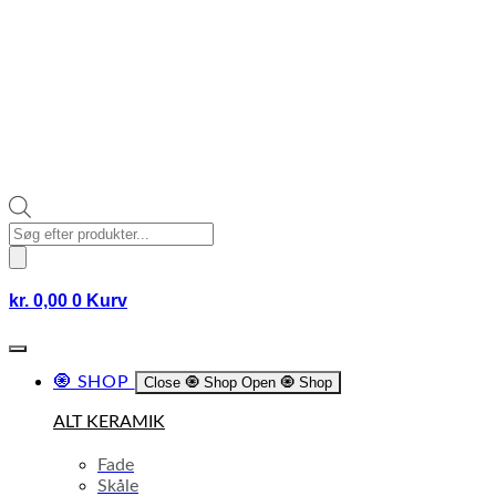
Products
search
kr.
0,00
0
Kurv
🧿 SHOP
Close 🧿 Shop
Open 🧿 Shop
ALT KERAMIK
Fade
Skåle