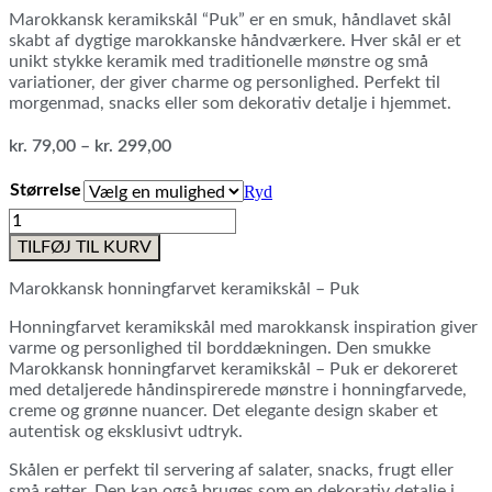
Marokkansk keramikskål “Puk” er en smuk, håndlavet skål
skabt af dygtige marokkanske håndværkere. Hver skål er et
unikt stykke keramik med traditionelle mønstre og små
variationer, der giver charme og personlighed. Perfekt til
morgenmad, snacks eller som dekorativ detalje i hjemmet.
Prisinterval:
kr.
79,00
–
kr.
299,00
kr. 79,00
til
Størrelse
Ryd
kr. 299,00
Marokkansk
honningfarvet
TILFØJ TIL KURV
keramikskål
-
Marokkansk honningfarvet keramikskål – Puk
Puk
antal
Honningfarvet keramikskål med marokkansk inspiration giver
varme og personlighed til borddækningen. Den smukke
Marokkansk honningfarvet keramikskål – Puk er dekoreret
med detaljerede håndinspirerede mønstre i honningfarvede,
creme og grønne nuancer. Det elegante design skaber et
autentisk og eksklusivt udtryk.
Skålen er perfekt til servering af salater, snacks, frugt eller
små retter. Den kan også bruges som en dekorativ detalje i