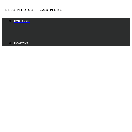
Videre
til
REJS MED OS –
LÆS MERE
indhold
B2B LOGIN
KONTAKT