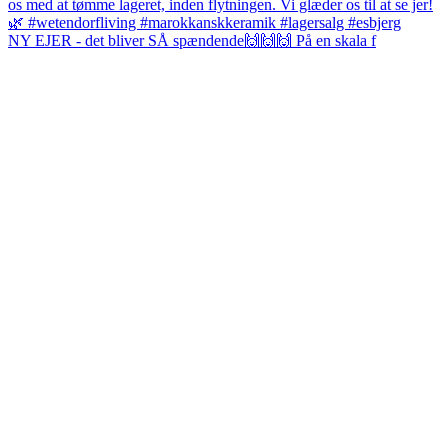
NY EJER - det bliver SÅ spændende🙌🙌🙌 På en skala f