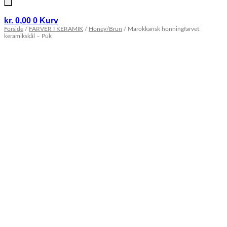
kr.
0,00
0
Kurv
Forside
/
FARVER I KERAMIK
/
Honey/Brun
/ Marokkansk honningfarvet
keramikskål – Puk