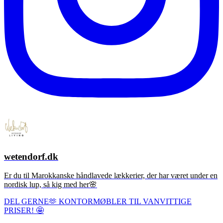
wetendorf.dk
Er du til Marokkanske håndlavede lækkerier, der har været under en
nordisk lup, så kig med her🌸
DEL GERNE🫶 KONTORMØBLER TIL VANVITTIGE
PRISER! 🤩