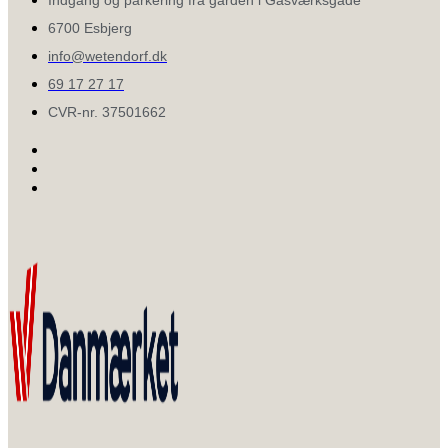
6700 Esbjerg
info@wetendorf.dk
69 17 27 17
CVR-nr. 37501662