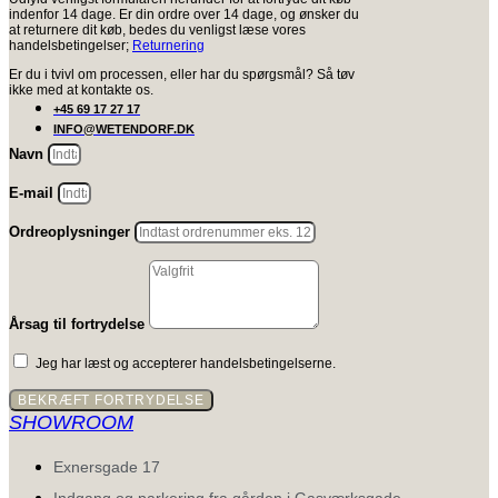
indenfor 14 dage. Er din ordre over 14 dage, og ønsker du
at returnere dit køb, bedes du venligst læse vores
handelsbetingelser;
Returnering
Er du i tvivl om processen, eller har du spørgsmål? Så tøv
ikke med at kontakte os.
+45 69 17 27 17
INFO@WETENDORF.DK
Navn
E-mail
Ordreoplysninger
Årsag til fortrydelse
Jeg har læst og accepterer handelsbetingelserne.
BEKRÆFT FORTRYDELSE
SHOWROOM
Exnersgade 17
Indgang og parkering fra gården i Gasværksgade