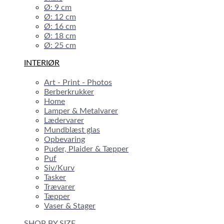
Ø: 9 cm
Ø: 12 cm
Ø: 16 cm
Ø: 18 cm
Ø: 25 cm
INTERIØR
Art - Print - Photos
Berberkrukker
Home
Lamper & Metalvarer
Lædervarer
Mundblæst glas
Opbevaring
Puder, Plaider & Tæpper
Puf
Siv/Kurv
Tasker
Trævarer
Tæpper
Vaser & Stager
SHOP BY SIZE