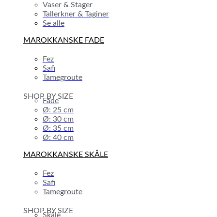
Vaser & Stager
Tallerkner & Taginer
Se alle
MAROKKANSKE FADE
Fez
Safi
Tamegroute
SHOP BY SIZE
Fade
Ø: 25 cm
Ø: 30 cm
Ø: 35 cm
Ø: 40 cm
MAROKKANSKE SKÅLE
Fez
Safi
Tamegroute
SHOP BY SIZE
Skåle