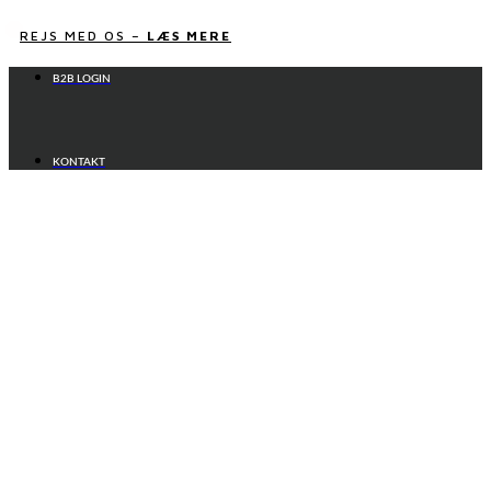
Videre
til
REJS MED OS –
LÆS MERE
indhold
B2B LOGIN
KONTAKT