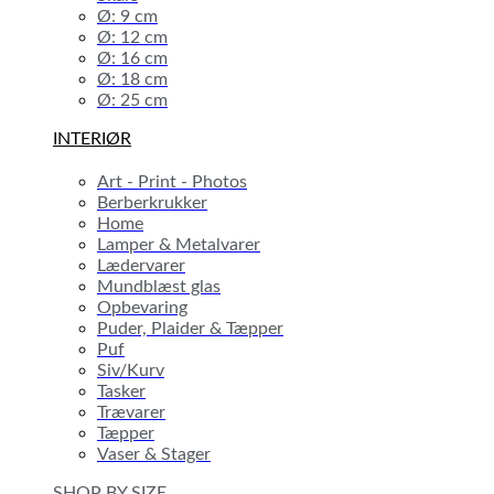
Ø: 9 cm
Ø: 12 cm
Ø: 16 cm
Ø: 18 cm
Ø: 25 cm
INTERIØR
Art - Print - Photos
Berberkrukker
Home
Lamper & Metalvarer
Lædervarer
Mundblæst glas
Opbevaring
Puder, Plaider & Tæpper
Puf
Siv/Kurv
Tasker
Trævarer
Tæpper
Vaser & Stager
SHOP BY SIZE