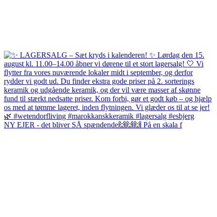
NY EJER - det bliver SÅ spændende🙌🙌🙌 På en skala f