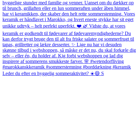
Leder du efter en hyggelig sommeraktivitet? ☀️😄 S