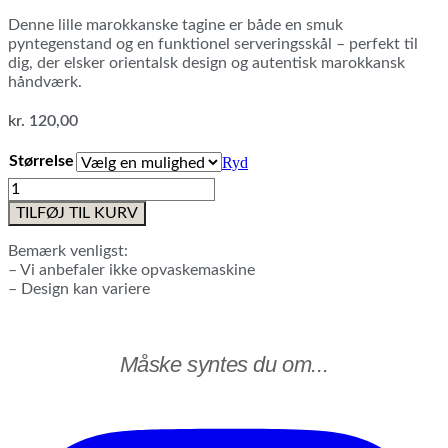
Denne lille marokkanske tagine er både en smuk
pyntegenstand og en funktionel serveringsskål – perfekt til
dig, der elsker orientalsk design og autentisk marokkansk
håndværk.
kr.
120,00
Størrelse
Ryd
Marokkansk
tagine,
TILFØJ TIL KURV
No4
antal
Bemærk venligst:
– Vi anbefaler ikke opvaskemaskine
– Design kan variere
Måske syntes du om...