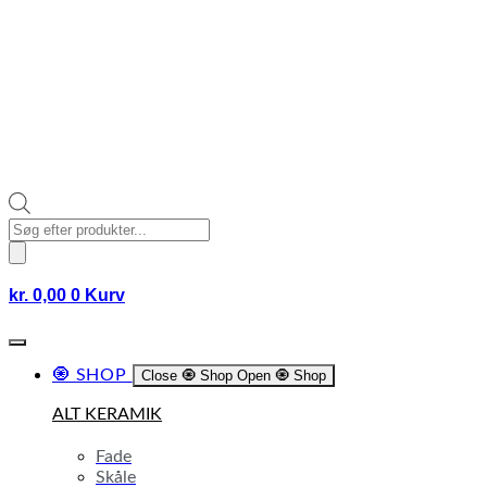
Products
search
kr.
0,00
0
Kurv
🧿 SHOP
Close 🧿 Shop
Open 🧿 Shop
ALT KERAMIK
Fade
Skåle