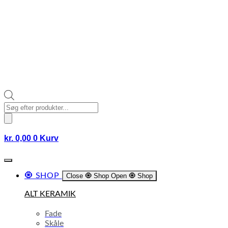
Products
search
kr.
0,00
0
Kurv
🧿 SHOP
Close 🧿 Shop
Open 🧿 Shop
ALT KERAMIK
Fade
Skåle