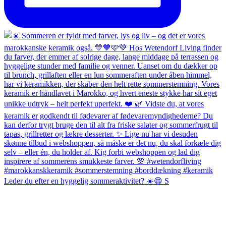
Leder du efter en hyggelig sommeraktivitet? ☀️😄 S