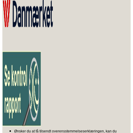
Ønsker du at få tilsendt overensstemmelseserklæringen, kan du