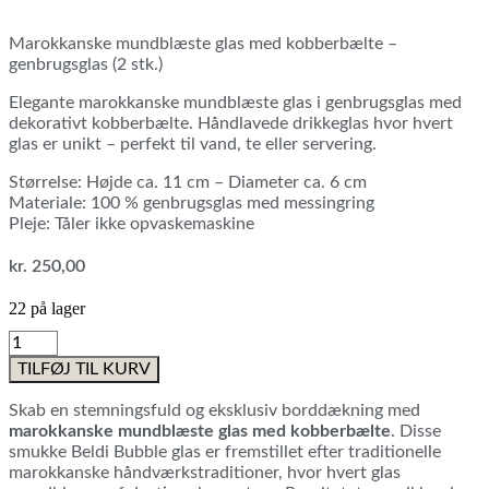
Marokkanske mundblæste glas med kobberbælte –
genbrugsglas (2 stk.)
Elegante marokkanske mundblæste glas i genbrugsglas med
dekorativt kobberbælte. Håndlavede drikkeglas hvor hvert
glas er unikt – perfekt til vand, te eller servering.
Størrelse: Højde ca. 11 cm – Diameter ca. 6 cm
Materiale: 100 % genbrugsglas med messingring
Pleje: Tåler ikke opvaskemaskine
kr.
250,00
22 på lager
Marokkanske
mundblæste
TILFØJ TIL KURV
glas
med
Skab en stemningsfuld og eksklusiv borddækning med
kobberbælte
marokkanske mundblæste glas med kobberbælte
. Disse
(2
smukke Beldi Bubble glas er fremstillet efter traditionelle
stk.)
marokkanske håndværkstraditioner, hvor hvert glas
antal