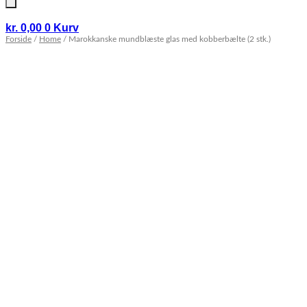
kr.
0,00
0
Kurv
Forside
/
Home
/ Marokkanske mundblæste glas med kobberbælte (2 stk.)