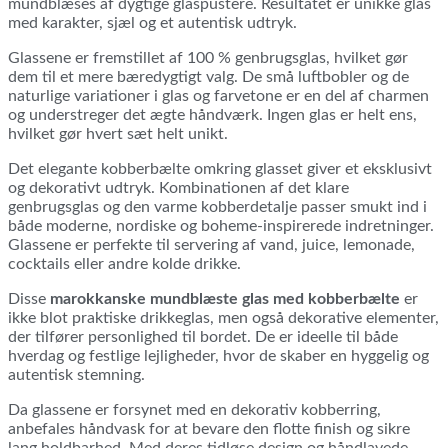
mundblæses af dygtige glaspustere. Resultatet er unikke glas
med karakter, sjæl og et autentisk udtryk.
Glassene er fremstillet af 100 % genbrugsglas, hvilket gør
dem til et mere bæredygtigt valg. De små luftbobler og de
naturlige variationer i glas og farvetone er en del af charmen
og understreger det ægte håndværk. Ingen glas er helt ens,
hvilket gør hvert sæt helt unikt.
Det elegante kobberbælte omkring glasset giver et eksklusivt
og dekorativt udtryk. Kombinationen af det klare
genbrugsglas og den varme kobberdetalje passer smukt ind i
både moderne, nordiske og boheme-inspirerede indretninger.
Glassene er perfekte til servering af vand, juice, lemonade,
cocktails eller andre kolde drikke.
Disse
marokkanske mundblæste glas med kobberbælte
er
ikke blot praktiske drikkeglas, men også dekorative elementer,
der tilfører personlighed til bordet. De er ideelle til både
hverdag og festlige lejligheder, hvor de skaber en hyggelig og
autentisk stemning.
Da glassene er forsynet med en dekorativ kobberring,
anbefales håndvask for at bevare den flotte finish og sikre
lang holdbarhed. Med deres tidløse design og håndlavede