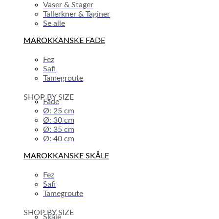
Vaser & Stager
Tallerkner & Taginer
Se alle
MAROKKANSKE FADE
Fez
Safi
Tamegroute
SHOP BY SIZE
Fade
Ø: 25 cm
Ø: 30 cm
Ø: 35 cm
Ø: 40 cm
MAROKKANSKE SKÅLE
Fez
Safi
Tamegroute
SHOP BY SIZE
Skåle