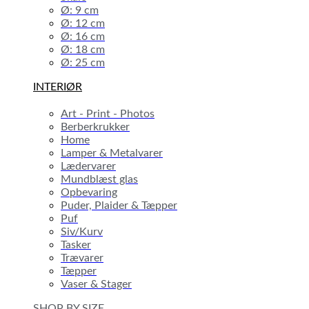
Ø: 9 cm
Ø: 12 cm
Ø: 16 cm
Ø: 18 cm
Ø: 25 cm
INTERIØR
Art - Print - Photos
Berberkrukker
Home
Lamper & Metalvarer
Lædervarer
Mundblæst glas
Opbevaring
Puder, Plaider & Tæpper
Puf
Siv/Kurv
Tasker
Trævarer
Tæpper
Vaser & Stager
SHOP BY SIZE