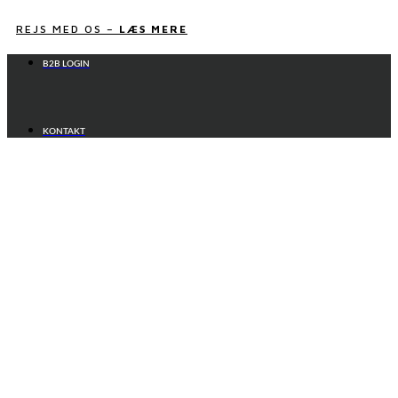
Videre
til
REJS MED OS –
LÆS MERE
indhold
B2B LOGIN
KONTAKT