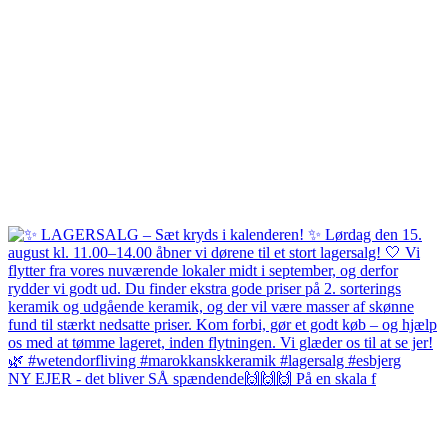
NY EJER - det bliver SÅ spændende🙌🙌🙌 På en skala f