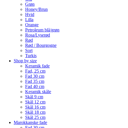
Grøn
Honey/Brun
Hvid
Lilla
Orange
Petroleum blå/grøn
Rosa/Lyserød
Rød
Rød / Bourgogne
Sort
Turkis
Shop by size
Keramik fade
Fad, 25 cm
Fad 30 cm
Fad 35 cm
Fad 40 cm
Keramik skåle
Skål 9 cm
Skål 12 cm
Skål 16 cm
Skål 18 cm
Skål 25 cm
Marokkanske fade
Fad 30 cm