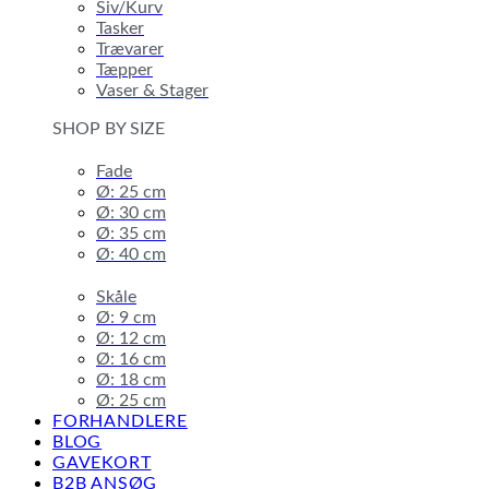
Siv/Kurv
Tasker
Trævarer
Tæpper
Vaser & Stager
SHOP BY SIZE
Fade
Ø: 25 cm
Ø: 30 cm
Ø: 35 cm
Ø: 40 cm
Skåle
Ø: 9 cm
Ø: 12 cm
Ø: 16 cm
Ø: 18 cm
Ø: 25 cm
FORHANDLERE
BLOG
GAVEKORT
B2B ANSØG