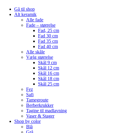
Gå til shop
Alt keramik
Alle fade
Fade – størrelse
Fad, 25 cm
Fad 30 cm
Fad 35 cm
Fad 40 cm
Alle skåle
Vælg størrelse
Skål 9 cm
Skål 12 cm
Skål 16 cm
Skål 18 cm
Skål 25 cm
Fez
Safi
Tamegroute
Berberkrukker
Tagine til madlavning
Vaser & Stager
Shop by color
Blå
Grå