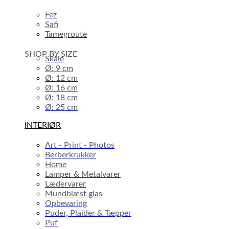
Fez
Safi
Tamegroute
SHOP BY SIZE
Skåle
Ø: 9 cm
Ø: 12 cm
Ø: 16 cm
Ø: 18 cm
Ø: 25 cm
INTERIØR
Art - Print - Photos
Berberkrukker
Home
Lamper & Metalvarer
Lædervarer
Mundblæst glas
Opbevaring
Puder, Plaider & Tæpper
Puf