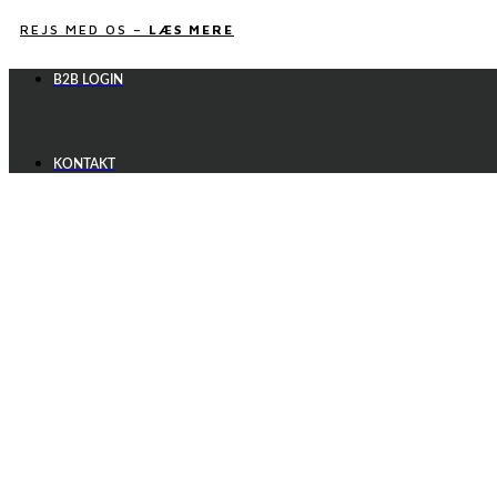
Videre
REJS MED OS –
LÆS MERE
til
indhold
B2B LOGIN
KONTAKT