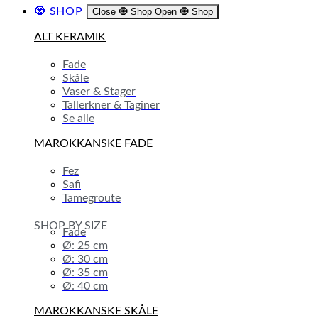
🧿 SHOP
Close 🧿 Shop
Open 🧿 Shop
ALT KERAMIK
Fade
Skåle
Vaser & Stager
Tallerkner & Taginer
Se alle
MAROKKANSKE FADE
Fez
Safi
Tamegroute
SHOP BY SIZE
Fade
Ø: 25 cm
Ø: 30 cm
Ø: 35 cm
Ø: 40 cm
MAROKKANSKE SKÅLE