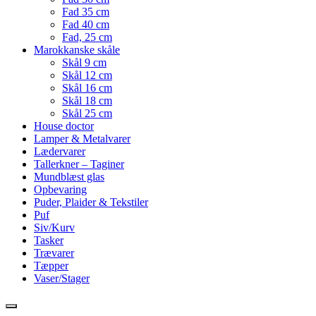
Fad 35 cm
Fad 40 cm
Fad, 25 cm
Marokkanske skåle
Skål 9 cm
Skål 12 cm
Skål 16 cm
Skål 18 cm
Skål 25 cm
House doctor
Lamper & Metalvarer
Lædervarer
Tallerkner – Taginer
Mundblæst glas
Opbevaring
Puder, Plaider & Tekstiler
Puf
Siv/Kurv
Tasker
Trævarer
Tæpper
Vaser/Stager