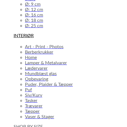
Ø: 9 cm
Ø: 12 cm
Ø: 16 cm
Ø: 18 cm
Ø: 25 cm
INTERIØR
Art - Print - Photos
Berberkrukker
Home
Lamper & Metalvarer
Lædervarer
Mundblæst glas
Opbevaring
Puder, Plaider & Tæpper
Puf
Siv/Kurv
Tasker
Trævarer
Tæpper
Vaser & Stager
SHOP BY SIZE