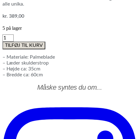
alle unika.
kr.
389,00
5 på lager
Sivtaske
i
TILFØJ TIL KURV
guld
-
– Materiale: Palmeblade
No1
– Læder skulderstrop
antal
– Højde ca: 35cm
– Bredde ca: 60cm
Måske syntes du om...