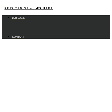
Videre
til
REJS MED OS –
LÆS MERE
indhold
B2B LOGIN
KONTAKT