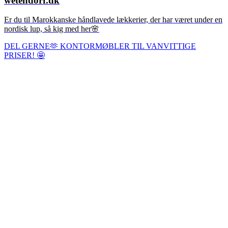
wetendorf.dk
Er du til Marokkanske håndlavede lækkerier, der har været under en
nordisk lup, så kig med her🌸
DEL GERNE🫶 KONTORMØBLER TIL VANVITTIGE
PRISER! 🤩