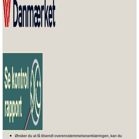
Ønsker du at få tilsendt overensstemmelseserklæringen, kan du