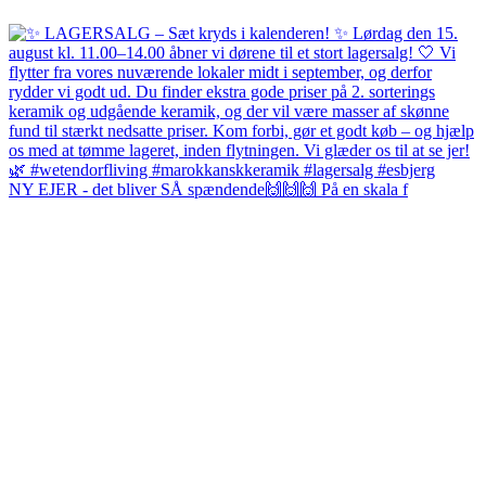
NY EJER - det bliver SÅ spændende🙌🙌🙌 På en skala f