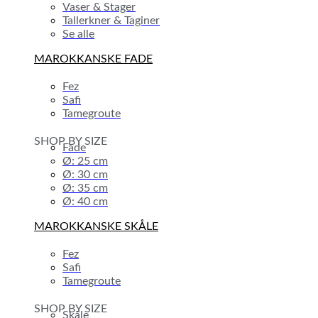
Vaser & Stager
Tallerkner & Taginer
Se alle
MAROKKANSKE FADE
Fez
Safi
Tamegroute
SHOP BY SIZE
Fade
Ø: 25 cm
Ø: 30 cm
Ø: 35 cm
Ø: 40 cm
MAROKKANSKE SKÅLE
Fez
Safi
Tamegroute
SHOP BY SIZE
Skåle