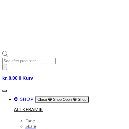
Products
search
kr.
0,00
0
Kurv
🧿 SHOP
Close 🧿 Shop
Open 🧿 Shop
ALT KERAMIK
Fade
Skåle