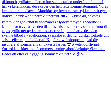
Leder du efter en hyggelig sommeraktivitet? ☀️😄 S