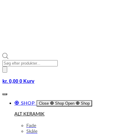
Products
search
kr.
0,00
0
Kurv
🧿 SHOP
Close 🧿 Shop
Open 🧿 Shop
ALT KERAMIK
Fade
Skåle