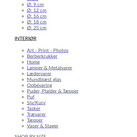
Ø: 9 cm
Ø: 12 cm
Ø: 16 cm
Ø: 18 cm
Ø: 25 cm
INTERIØR
Art - Print - Photos
Berberkrukker
Home
Lamper & Metalvarer
Lædervarer
Mundblæst glas
Opbevaring
Puder, Plaider & Tæpper
Puf
Siv/Kurv
Tasker
Trævarer
Tæpper
Vaser & Stager
SHOP BY SIZE