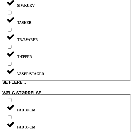
SIV/KURV
TASKER
TRÆVARER
TÆPPER
VASER/STAGER
SE FLERE...
VÆLG STØRRELSE
FAD 30 CM
FAD 35 CM