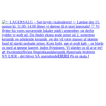
NY EJER - det bliver SÅ spændende🙌🙌🙌 På en skala f