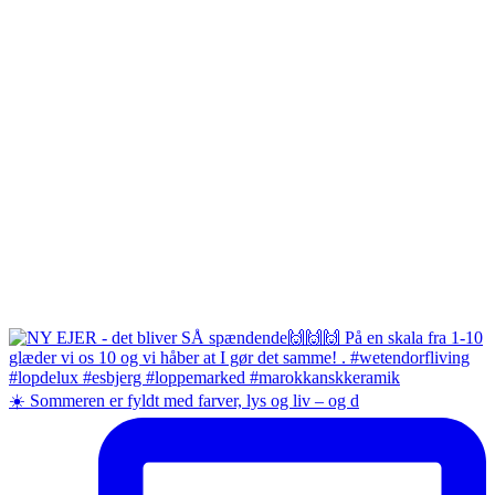
☀️ Sommeren er fyldt med farver, lys og liv – og d