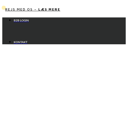
Videre
til
REJS MED OS –
LÆS MERE
indhold
B2B LOGIN
KONTAKT