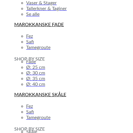
Vaser & Stager
Tallerkner & Taginer
Se alle
MAROKKANSKE FADE
Fez
Safi
Tamegroute
SHOP BY SIZE
Fade
Ø: 25 cm
Ø: 30 cm
Ø: 35 cm
Ø: 40 cm
MAROKKANSKE SKÅLE
Fez
Safi
Tamegroute
SHOP BY SIZE
Skåle