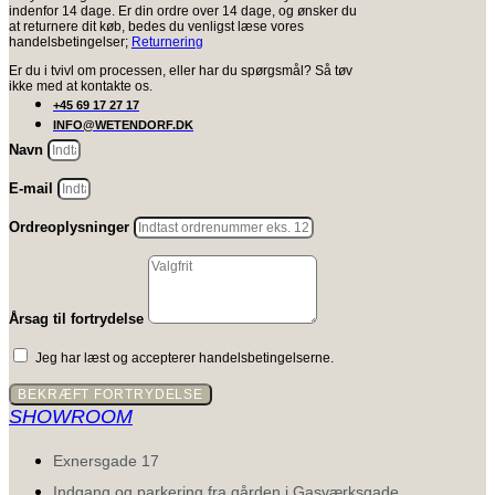
indenfor 14 dage. Er din ordre over 14 dage, og ønsker du
at returnere dit køb, bedes du venligst læse vores
handelsbetingelser;
Returnering
Er du i tvivl om processen, eller har du spørgsmål? Så tøv
ikke med at kontakte os.
+45 69 17 27 17
INFO@WETENDORF.DK
Navn
E-mail
Ordreoplysninger
Årsag til fortrydelse
Jeg har læst og accepterer handelsbetingelserne.
BEKRÆFT FORTRYDELSE
SHOWROOM
Exnersgade 17
Indgang og parkering fra gården i Gasværksgade