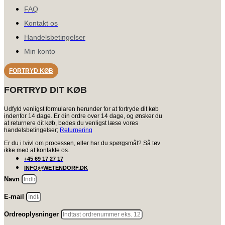
FAQ
Kontakt os
Handelsbetingelser
Min konto
FORTRYD KØB
FORTRYD DIT KØB
Udfyld venligst formularen herunder for at fortryde dit køb
indenfor 14 dage. Er din ordre over 14 dage, og ønsker du
at returnere dit køb, bedes du venligst læse vores
handelsbetingelser;
Returnering
Er du i tvivl om processen, eller har du spørgsmål? Så tøv
ikke med at kontakte os.
+45 69 17 27 17
INFO@WETENDORF.DK
Navn
E-mail
Ordreoplysninger