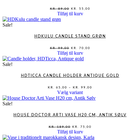
DEN
DEN
KR.
89,00
KR.
55,00
OPRINDELIGE
AKTUELLE
Tilføj til kurv
PRIS
PRIS
VAR:
ER:
KR. 89,00.
KR. 55,00.
Sale!
HDKULU CANDLE STAND GRØN
DEN
DEN
KR.
99,00
KR.
70,00
OPRINDELIGE
AKTUELLE
Tilføj til kurv
PRIS
PRIS
VAR:
ER:
KR. 99,00.
KR. 70,00.
Sale!
HDTICCA CANDLE HOLDER ANTIQUE GOLD
PRISINTERVAL:
KR.
65,00
–
KR.
99,00
KR. 65,00
Dette
Vælg variant
TIL
vare
KR. 99,00
har
Sale!
flere
varianter.
HOUSE DOCTOR ARTI VASE H20 CM, ANTIK SØLV
Mulighederne
kan
DEN
DEN
KR.
189,00
KR.
75,00
OPRINDELIGE
AKTUELLE
vælges
Tilføj til kurv
PRIS
PRIS
på
VAR:
ER:
KR. 189,00.
KR. 75,00.