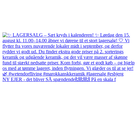
NY EJER - det bliver SÅ spændende🙌🙌🙌 På en skala f