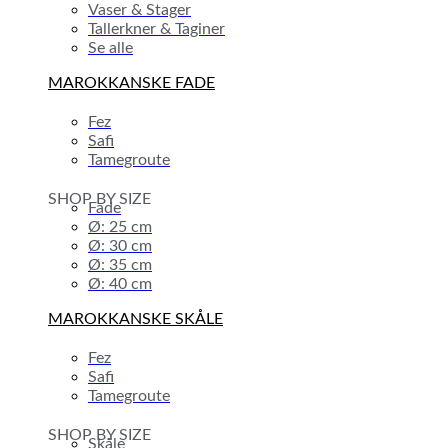
Vaser & Stager
Tallerkner & Taginer
Se alle
MAROKKANSKE FADE
Fez
Safi
Tamegroute
SHOP BY SIZE
Fade
Ø: 25 cm
Ø: 30 cm
Ø: 35 cm
Ø: 40 cm
MAROKKANSKE SKÅLE
Fez
Safi
Tamegroute
SHOP BY SIZE
Skåle