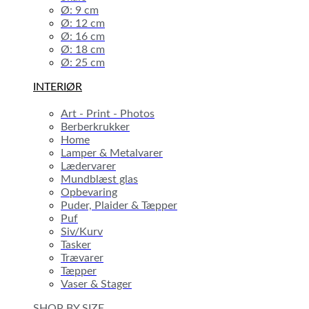
Ø: 9 cm
Ø: 12 cm
Ø: 16 cm
Ø: 18 cm
Ø: 25 cm
INTERIØR
Art - Print - Photos
Berberkrukker
Home
Lamper & Metalvarer
Lædervarer
Mundblæst glas
Opbevaring
Puder, Plaider & Tæpper
Puf
Siv/Kurv
Tasker
Trævarer
Tæpper
Vaser & Stager
SHOP BY SIZE