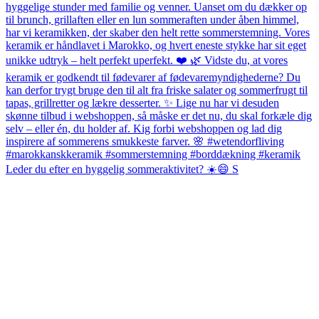
Leder du efter en hyggelig sommeraktivitet? ☀️😄 S