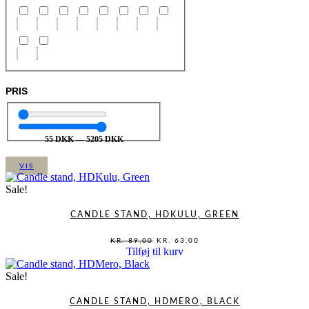
PRIS
55
DKK
—
5205
DKK
VIS
Sale!
CANDLE STAND, HDKULU, GREEN
DEN
DEN
KR.
89,00
KR.
63,00
OPRINDELIGE
AKTUELLE
Tilføj til kurv
PRIS
PRIS
VAR:
ER:
KR. 89,00.
KR. 63,00.
Sale!
CANDLE STAND, HDMERO, BLACK