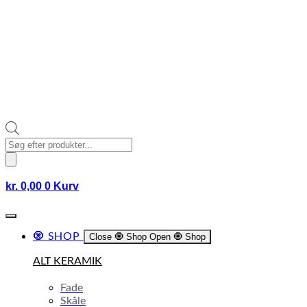
Products
search
kr.
0,00
0
Kurv
🧿 SHOP
Close 🧿 Shop
Open 🧿 Shop
ALT KERAMIK
Fade
Skåle