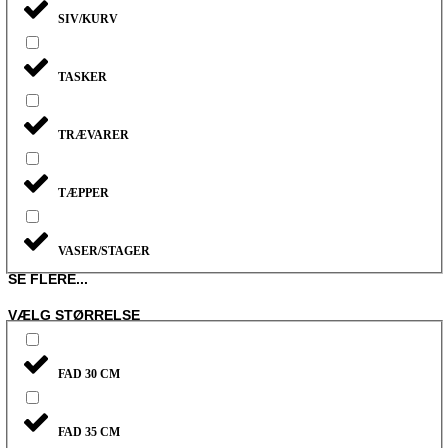
SIV/KURV
TASKER
TRÆVARER
TÆPPER
VASER/STAGER
SE FLERE...
VÆLG STØRRELSE
FAD 30 CM
FAD 35 CM