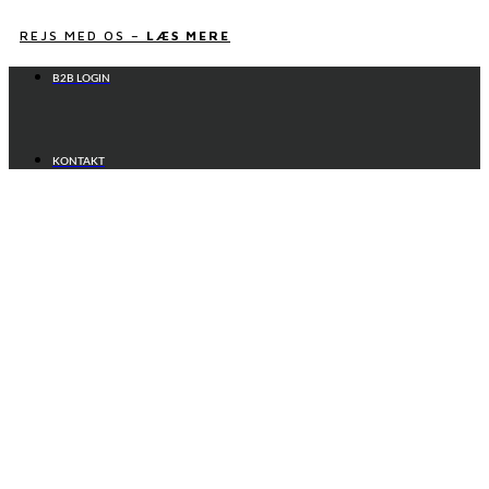
Videre
til
REJS MED OS –
LÆS MERE
indhold
B2B LOGIN
KONTAKT