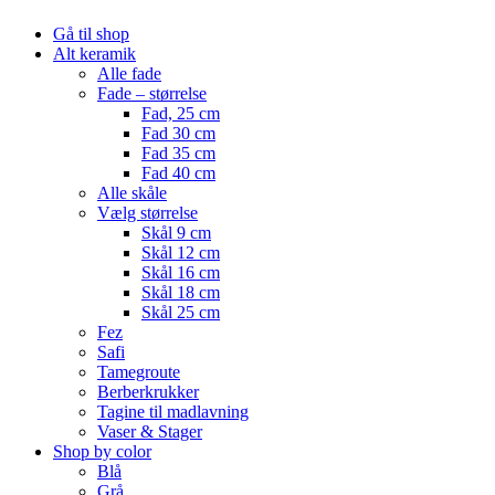
Gå til shop
Alt keramik
Alle fade
Fade – størrelse
Fad, 25 cm
Fad 30 cm
Fad 35 cm
Fad 40 cm
Alle skåle
Vælg størrelse
Skål 9 cm
Skål 12 cm
Skål 16 cm
Skål 18 cm
Skål 25 cm
Fez
Safi
Tamegroute
Berberkrukker
Tagine til madlavning
Vaser & Stager
Shop by color
Blå
Grå