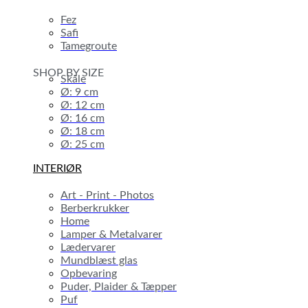
Fez
Safi
Tamegroute
SHOP BY SIZE
Skåle
Ø: 9 cm
Ø: 12 cm
Ø: 16 cm
Ø: 18 cm
Ø: 25 cm
INTERIØR
Art - Print - Photos
Berberkrukker
Home
Lamper & Metalvarer
Lædervarer
Mundblæst glas
Opbevaring
Puder, Plaider & Tæpper
Puf