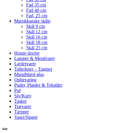
Fad 35 cm
Fad 40 cm
Fad, 25 cm
Marokkanske skåle
Skål 9 cm
Skål 12 cm
Skål 16 cm
Skål 18 cm
Skål 25 cm
House doctor
Lamper & Metalvarer
Lædervarer
Tallerkner – Taginer
Mundblæst glas
Opbevaring
Puder, Plaider & Tekstiler
Puf
Siv/Kurv
Tasker
Trævarer
Tæpper
Vaser/Stager