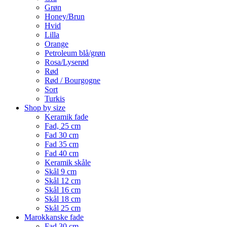
Grøn
Honey/Brun
Hvid
Lilla
Orange
Petroleum blå/grøn
Rosa/Lyserød
Rød
Rød / Bourgogne
Sort
Turkis
Shop by size
Keramik fade
Fad, 25 cm
Fad 30 cm
Fad 35 cm
Fad 40 cm
Keramik skåle
Skål 9 cm
Skål 12 cm
Skål 16 cm
Skål 18 cm
Skål 25 cm
Marokkanske fade
Fad 30 cm