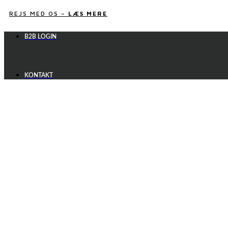
Videre
REJS MED OS –
LÆS MERE
til
indhold
B2B LOGIN
KONTAKT