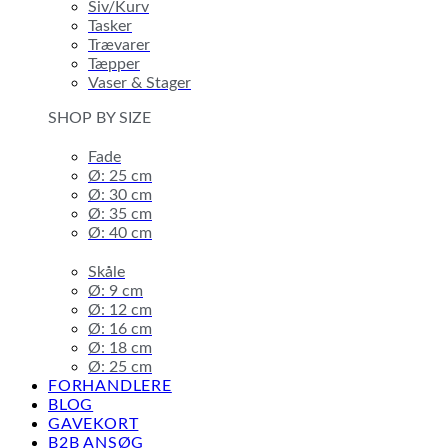
Siv/Kurv
Tasker
Trævarer
Tæpper
Vaser & Stager
SHOP BY SIZE
Fade
Ø: 25 cm
Ø: 30 cm
Ø: 35 cm
Ø: 40 cm
Skåle
Ø: 9 cm
Ø: 12 cm
Ø: 16 cm
Ø: 18 cm
Ø: 25 cm
FORHANDLERE
BLOG
GAVEKORT
B2B ANSØG