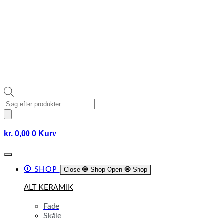
Products
search
kr.
0,00
0
Kurv
🧿 SHOP
Close 🧿 Shop
Open 🧿 Shop
ALT KERAMIK
Fade
Skåle