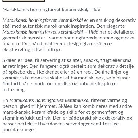
keramikskål,
Tilde
Marokkansk honningfarvet keramikskål, Tilde
antal
Marokkansk honningfarvet keramikskål
er en smuk og dekorativ
skål med autentisk marokkansk inspiration. Den elegante
Marokkansk honningfarvet keramikskål – Tilde
har et detaljeret
geometrisk mønster i varme honningfarvede, creme og mørke
nuancer. Det håndinspirerede design giver skålen et
eksklusivt og tidløst udtryk.
Skålen er ideel til servering af salater, snacks, frugt eller små
anretninger. Den fungerer også perfekt som dekorativ detalje
på spisebordet, i køkkenet eller på en reol. De fine linjer og
symmetriske mønstre skaber et harmonisk look, som passer
flot ind i både moderne, nordisk og boheme-inspireret
indretning.
En
Marokkansk honningfarvet keramikskål
tilfører varme og
personlighed til hjemmet. Skålen kan kombineres med andre
marokkanske keramikfade og skåle for et gennemført og
stemningsfuldt udtryk. Den er både praktisk og dekorativ og
passer perfekt til hverdagens serveringer samt festlige
borddækninger.