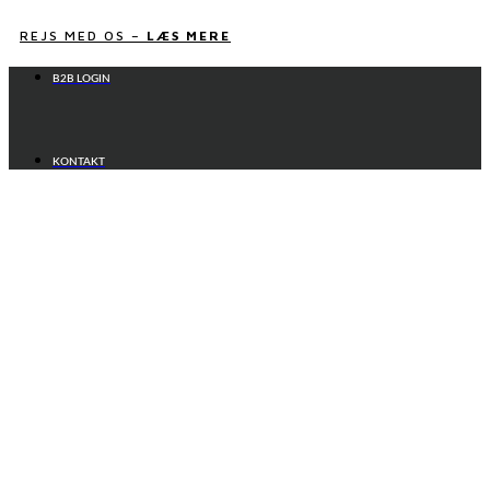
Videre
til
REJS MED OS –
LÆS MERE
indhold
B2B LOGIN
KONTAKT