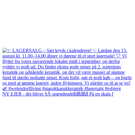
NY EJER - det bliver SÅ spændende🙌🙌🙌 På en skala f