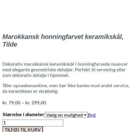
Marokkansk honningfarvet keramikskål,
Tilde
Dekorativ marokkansk keramikskål i honningfarvede nuancer
med elegante geometriske detaljer. Perfekt til servering eller
som dekorativ detalje i hjemmet.
Tåler opvaskemaskine, men bør ikke banke mod andet service,
da keramikken er skrøbelig.
Prisinterval:
kr.
79,00
–
kr.
299,00
kr. 79,00
til
Størrelse i diameter
Ryd
kr. 299,00
Marokkansk
honningfarvet
TILFØJ TIL KURV