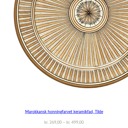
Marokkansk honningfarvet keramikfad, Tilde
Prisinterval:
kr.
269,00
–
kr.
499,00
kr. 269,00