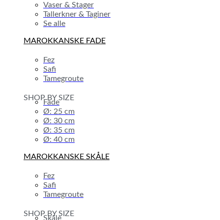
Vaser & Stager
Tallerkner & Taginer
Se alle
MAROKKANSKE FADE
Fez
Safi
Tamegroute
SHOP BY SIZE
Fade
Ø: 25 cm
Ø: 30 cm
Ø: 35 cm
Ø: 40 cm
MAROKKANSKE SKÅLE
Fez
Safi
Tamegroute
SHOP BY SIZE
Skåle