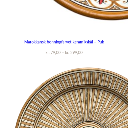
Marokkansk honningfarvet keramikskål – Puk
Prisinterval:
kr.
79,00
–
kr.
299,00
kr. 79,00
til
kr. 299,00