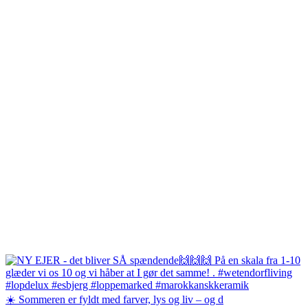
☀️ Sommeren er fyldt med farver, lys og liv – og d