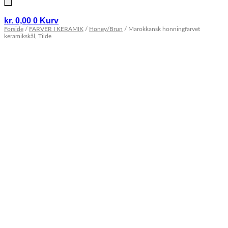
kr.
0,00
0
Kurv
Forside
/
FARVER I KERAMIK
/
Honey/Brun
/ Marokkansk honningfarvet
keramikskål, Tilde