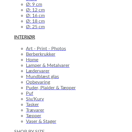
Ø: 9 cm
Ø: 12 cm
Ø: 16 cm
Ø: 18 cm
Ø: 25 cm
INTERIØR
Art - Print - Photos
Berberkrukker
Home
Lamper & Metalvarer
Lædervarer
Mundblæst glas
Opbevaring
Puder, Plaider & Tæpper
Puf
Siv/Kurv
Tasker
Trævarer
Tæpper
Vaser & Stager
SHOP BY SIZE