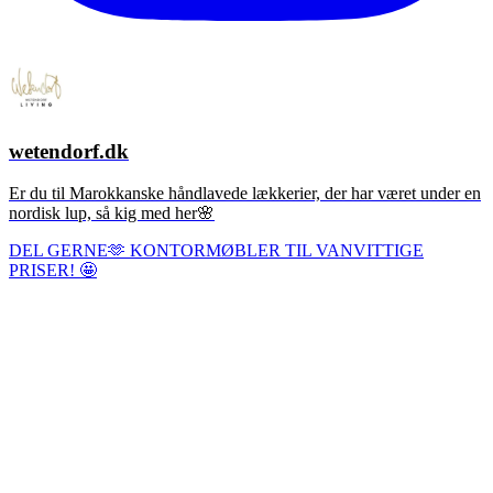
wetendorf.dk
Er du til Marokkanske håndlavede lækkerier, der har været under en
nordisk lup, så kig med her🌸
DEL GERNE🫶 KONTORMØBLER TIL VANVITTIGE
PRISER! 🤩