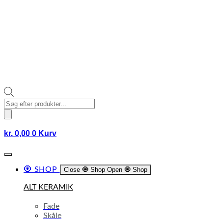
Products
search
kr.
0,00
0
Kurv
🧿 SHOP
Close 🧿 Shop
Open 🧿 Shop
ALT KERAMIK
Fade
Skåle