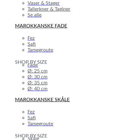
Vaser & Stager
Tallerkner & Taginer
Se alle
MAROKKANSKE FADE
Fez
Safi
Tamegroute
SHOP BY SIZE
Fade
Ø: 25 cm
Ø: 30 cm
Ø: 35 cm
Ø: 40 cm
MAROKKANSKE SKÅLE
Fez
Safi
Tamegroute
SHOP BY SIZE
Skåle