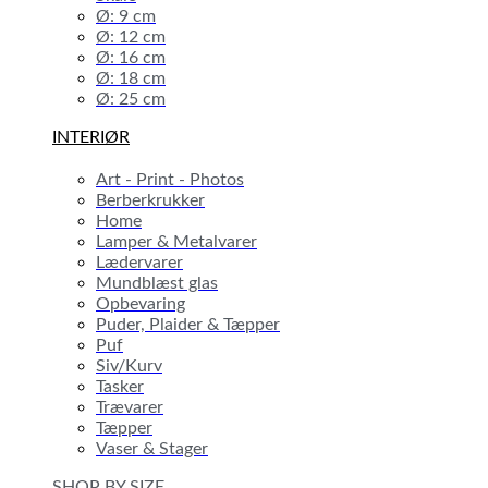
Ø: 9 cm
Ø: 12 cm
Ø: 16 cm
Ø: 18 cm
Ø: 25 cm
INTERIØR
Art - Print - Photos
Berberkrukker
Home
Lamper & Metalvarer
Lædervarer
Mundblæst glas
Opbevaring
Puder, Plaider & Tæpper
Puf
Siv/Kurv
Tasker
Trævarer
Tæpper
Vaser & Stager
SHOP BY SIZE