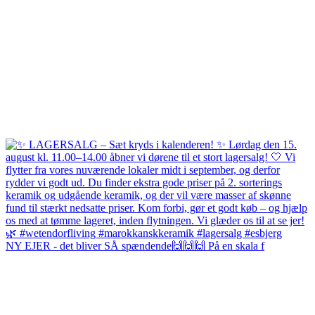
NY EJER - det bliver SÅ spændende🙌🙌🙌 På en skala f