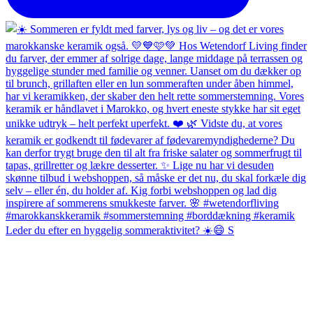
Leder du efter en hyggelig sommeraktivitet? ☀️😄 S