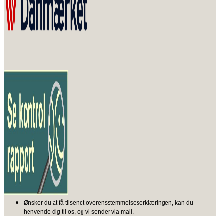
Ønsker du at få tilsendt overensstemmelseserklæringen, kan du
henvende dig til os, og vi sender via mail.