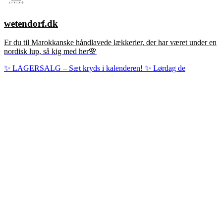
wetendorf.dk
Er du til Marokkanske håndlavede lækkerier, der har været under en
nordisk lup, så kig med her🌸
✨ LAGERSALG – Sæt kryds i kalenderen! ✨ Lørdag de