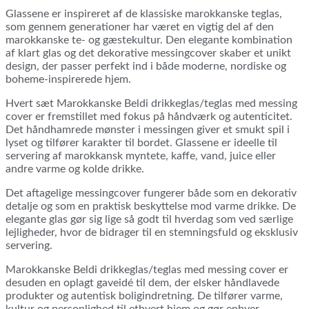
Glassene er inspireret af de klassiske marokkanske teglas,
som gennem generationer har været en vigtig del af den
marokkanske te- og gæstekultur. Den elegante kombination
af klart glas og det dekorative messingcover skaber et unikt
design, der passer perfekt ind i både moderne, nordiske og
boheme-inspirerede hjem.
Hvert sæt Marokkanske Beldi drikkeglas/teglas med messing
cover er fremstillet med fokus på håndværk og autenticitet.
Det håndhamrede mønster i messingen giver et smukt spil i
lyset og tilfører karakter til bordet. Glassene er ideelle til
servering af marokkansk myntete, kaffe, vand, juice eller
andre varme og kolde drikke.
Det aftagelige messingcover fungerer både som en dekorativ
detalje og som en praktisk beskyttelse mod varme drikke. De
elegante glas gør sig lige så godt til hverdag som ved særlige
lejligheder, hvor de bidrager til en stemningsfuld og eksklusiv
servering.
Marokkanske Beldi drikkeglas/teglas med messing cover er
desuden en oplagt gaveidé til dem, der elsker håndlavede
produkter og autentisk boligindretning. De tilfører varme,
kultur og personlighed til ethvert hjem og gør enhver