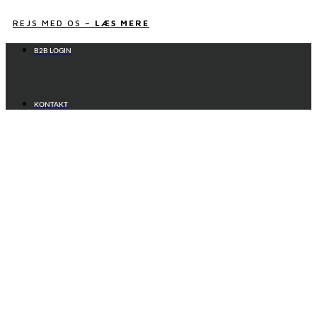
Videre
til
REJS MED OS –
LÆS MERE
indhold
B2B LOGIN
KONTAKT