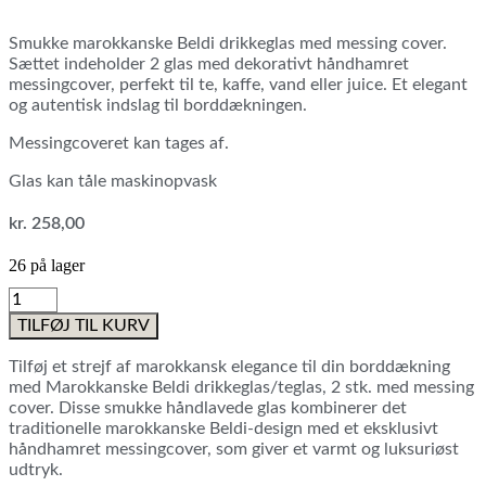
Smukke marokkanske Beldi drikkeglas med messing cover.
Sættet indeholder 2 glas med dekorativt håndhamret
messingcover, perfekt til te, kaffe, vand eller juice. Et elegant
og autentisk indslag til borddækningen.
Messingcoveret kan tages af.
Glas kan tåle maskinopvask
kr.
258,00
26 på lager
Marokkanske
Beldi
TILFØJ TIL KURV
drikkeglas/teglas,
2
Tilføj et strejf af marokkansk elegance til din borddækning
stk.
med Marokkanske Beldi drikkeglas/teglas, 2 stk. med messing
med
cover. Disse smukke håndlavede glas kombinerer det
messing
traditionelle marokkanske Beldi-design med et eksklusivt
cover
håndhamret messingcover, som giver et varmt og luksuriøst
antal
udtryk.