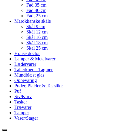
Fad 35 cm
Fad 40 cm
Fad, 25 cm
Marokkanske skåle
Skål 9 cm
Skål 12 cm
Skål 16 cm
Skål 18 cm
Skål 25 cm
House doctor
Lamper & Metalvarer
Lædervarer
Tallerkner – Taginer
Mundblæst glas
Opbevaring
Puder, Plaider & Tekstiler
Puf
Siv/Kurv
Tasker
Trævarer
Tæpper
Vaser/Stager