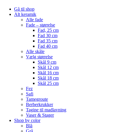
Gå til shop
Alt keramik
Alle fade
Fade – størrelse
Fad, 25 cm
Fad 30 cm
Fad 35 cm
Fad 40 cm
Alle skåle
Vælg størrelse
Skål 9 cm
Skål 12 cm
Skål 16 cm
Skål 18 cm
Skål 25 cm
Fez
Safi
Tamegroute
Berberkrukker
Tagine til madlavning
Vaser & Stager
Shop by color
Blå
Grå