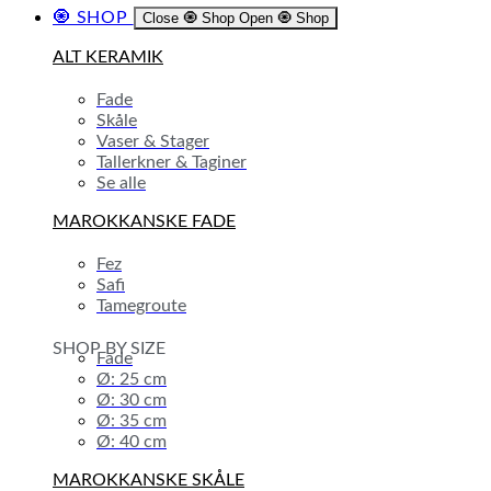
🧿 SHOP
Close 🧿 Shop
Open 🧿 Shop
ALT KERAMIK
Fade
Skåle
Vaser & Stager
Tallerkner & Taginer
Se alle
MAROKKANSKE FADE
Fez
Safi
Tamegroute
SHOP BY SIZE
Fade
Ø: 25 cm
Ø: 30 cm
Ø: 35 cm
Ø: 40 cm
MAROKKANSKE SKÅLE