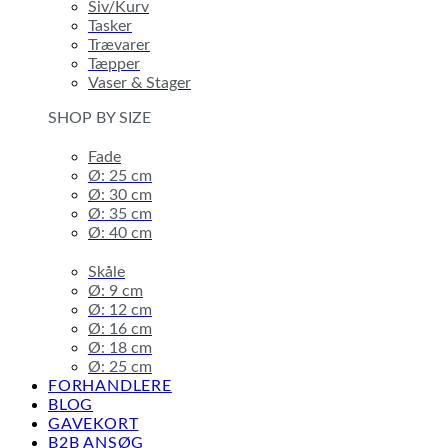
Siv/Kurv
Tasker
Trævarer
Tæpper
Vaser & Stager
SHOP BY SIZE
Fade
Ø: 25 cm
Ø: 30 cm
Ø: 35 cm
Ø: 40 cm
Skåle
Ø: 9 cm
Ø: 12 cm
Ø: 16 cm
Ø: 18 cm
Ø: 25 cm
FORHANDLERE
BLOG
GAVEKORT
B2B ANSØG