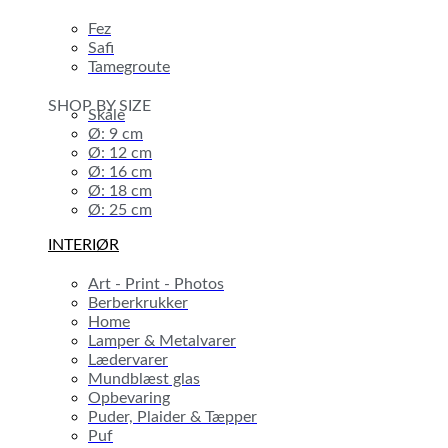
Fez
Safi
Tamegroute
SHOP BY SIZE
Skåle
Ø: 9 cm
Ø: 12 cm
Ø: 16 cm
Ø: 18 cm
Ø: 25 cm
INTERIØR
Art - Print - Photos
Berberkrukker
Home
Lamper & Metalvarer
Lædervarer
Mundblæst glas
Opbevaring
Puder, Plaider & Tæpper
Puf