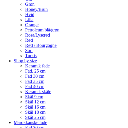
Grøn
Honey/Brun
Hvid
Lilla
Orange
Petroleum blå/grøn
Rosa/Lyserød
Rød
Rød / Bourgogne
Sort
Turkis
Shop by size
Keramik fade
Fad, 25 cm
Fad 30 cm
Fad 35 cm
Fad 40 cm
Keramik skåle
Skål 9 cm
Skål 12 cm
Skål 16 cm
Skål 18 cm
Skål 25 cm
Marokkanske fade
Fad 30 cm