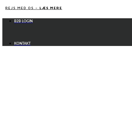
Videre
REJS MED OS –
LÆS MERE
til
indhold
B2B LOGIN
KONTAKT