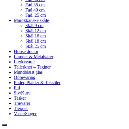
Fad 35 cm
Fad 40 cm
Fad, 25 cm
Marokkanske skåle
Skål 9 cm
Skål 12 cm
Skål 16 cm
Skål 18 cm
Skål 25 cm
House doctor
Lamper & Metalvarer
Lædervarer
Tallerkner – Taginer
Mundblæst glas
Opbevaring
Puder, Plaider & Tekstiler
Puf
Siv/Kurv
Tasker
Trævarer
Tæpper
Vaser/Stager