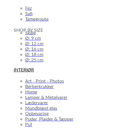
Fez
Safi
Tamegroute
SHOP BY SIZE
Skåle
Ø: 9 cm
Ø: 12 cm
Ø: 16 cm
Ø: 18 cm
Ø: 25 cm
INTERIØR
Art - Print - Photos
Berberkrukker
Home
Lamper & Metalvarer
Lædervarer
Mundblæst glas
Opbevaring
Puder, Plaider & Tæpper
Puf