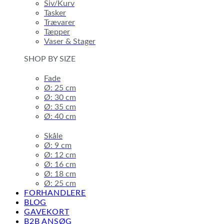
Siv/Kurv
Tasker
Trævarer
Tæpper
Vaser & Stager
SHOP BY SIZE
Fade
Ø: 25 cm
Ø: 30 cm
Ø: 35 cm
Ø: 40 cm
Skåle
Ø: 9 cm
Ø: 12 cm
Ø: 16 cm
Ø: 18 cm
Ø: 25 cm
FORHANDLERE
BLOG
GAVEKORT
B2B ANSØG