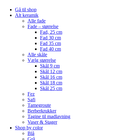
Gå til shop
Alt keramik
Alle fade
Fade – størrelse
Fad, 25 cm
Fad 30 cm
Fad 35 cm
Fad 40 cm
Alle skåle
Vælg størrelse
Skål 9 cm
Skål 12 cm
Skål 16 cm
Skål 18 cm
Skål 25 cm
Fez
Safi
Tamegroute
Berberkrukker
Tagine til madlavning
Vaser & Stager
Shop by color
Blå
Grå