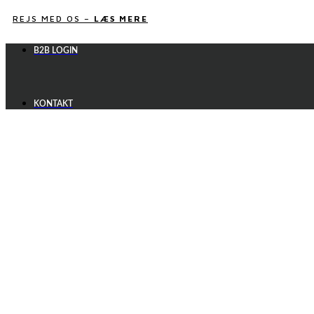
Videre
REJS MED OS –
LÆS MERE
til
indhold
B2B LOGIN
KONTAKT