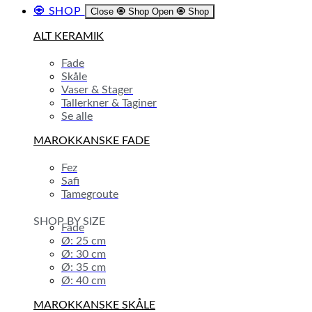
🧿 SHOP
Close 🧿 Shop
Open 🧿 Shop
ALT KERAMIK
Fade
Skåle
Vaser & Stager
Tallerkner & Taginer
Se alle
MAROKKANSKE FADE
Fez
Safi
Tamegroute
SHOP BY SIZE
Fade
Ø: 25 cm
Ø: 30 cm
Ø: 35 cm
Ø: 40 cm
MAROKKANSKE SKÅLE